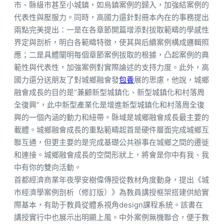
市、縣級市甚至小城鎮，如烏鎮案例的歸入，加強結案例的
代表性與壓服力。同時，高國力還針對冊本內在的事務提出
兩點完美提出：一是在各章節開篇增添對拔取範疇的學感性
界定與剖析，明白各範疇特徵，使其與后續案例構成邏輯照
應；二是具體闡明每個章節案例拔取的根據，凸起案例的典
範性與代表性，加強案例對實際論述的支持力度。此外，高
國力還分送朋友了對城鄉融會發
包養
展的思慮，他說，城鄉
融會成長的目的是“兼顧新型城鎮化、新型城鎮化和村落周
全復興”，此中新型產業化是增進新型城鎮化和村落周全復
興的一個內涵的動力和紐帶。縣域是城鄉融會成長最主要的
載體。城鄉融會成長的重點範疇起首是硬件層面完成城鄉互
聯互通，但更主要的是完成基礎公共辦事在城鄉之間的遷徙
和連接。城鄉融會成長的空間形狀上，將會是你中有我、我
中有你的雙向活動。
首都經濟商業年夜學安樹偉傳授從教材角度動身，提出《城
市經濟學案例剖析（修訂版）》為教員講授框架搭建供給實
際基本，有助于教員從體系視角design課程系統。該書在
講授實行中也展示出明顯上風。中外案例無機聯合，便于教