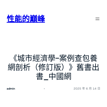
跳
至
主
性能的巔峰
要
內
容
《城市經濟學-案例查包養
網剖析（修訂版）》舊書出
書_中國網
admin
2025 年 6 月 14 日