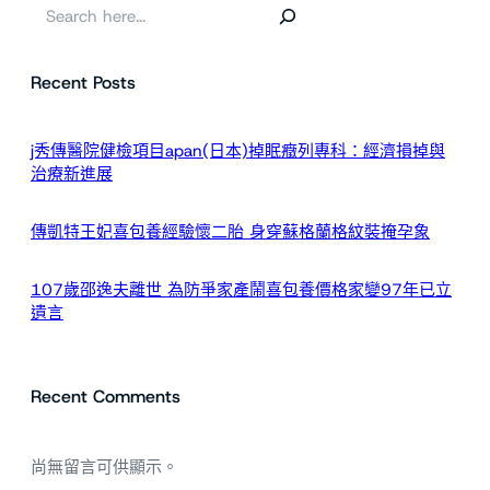
搜
尋
Recent Posts
j秀傳醫院健檢項目apan(日本)掉眠癥列專科：經濟損掉與
治療新進展
傳凱特王妃喜包養經驗懷二胎 身穿蘇格蘭格紋裝掩孕象
107歲邵逸夫離世 為防爭家產鬧喜包養價格家變97年已立
遺言
Recent Comments
尚無留言可供顯示。