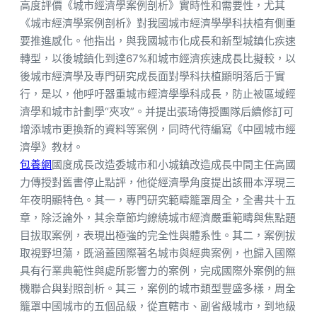
高度評價《城市經濟學案例剖析》實時性和需要性，尤其
《城市經濟學案例剖析》對我國城市經濟學學科扶植有側重
要推進感化。他指出，與我國城市化成長和新型城鎮化疾速
轉型，以後城鎮化到達67%和城市經濟疾速成長比擬較，以
後城市經濟學及專門研究成長面對學科扶植顯明落后于實
行，是以，他呼吁器重城市經濟學學科成長，防止被區域經
濟學和城市計劃學“夾攻”。并提出張琦傳授團隊后續修訂可
增添城市更換新的資料等案例，同時代待編寫《中國城市經
濟學》教材。
包養網
國度成長改造委城市和小城鎮改造成長中間主任高國
力傳授對舊書停止點評，他從經濟學角度提出該冊本浮現三
年夜明顯特色。其一，專門研究範疇籠罩周全，全書共十五
章，除泛論外，其余章節均繚繞城市經濟嚴重範疇與焦點題
目拔取案例，表現出極強的完全性與體系性。其二，案例拔
取視野坦蕩，既涵蓋國際著名城市與經典案例，也歸入國際
具有行業典範性與處所影響力的案例，完成國際外案例的無
機聯合與對照剖析。其三，案例的城市類型豐盛多樣，周全
籠罩中國城市的五個品級，從直轄市、副省級城市，到地級