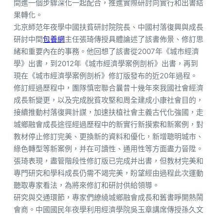
間進一個步驟深化一起配合，推進實際研討向實行和出書結
果轉化。
北京師范年夜學中國扶貧研討院院長、中國村落復興與成長
研討中間
包養網
主任張琦傳授具體論述了該書佈景、修訂思
緒和重要內在的事務。他回想了該書從2007年《城市經濟
學》出書，到2012年《城市經濟學案例剖析》出書，再到
現在《城市經濟學案例剖析》修訂版發布的近20年過程。
修訂經過歷程中，團隊慎密聯合曩昔十幾年來我國社會經濟
成長新變更，以及完成脫貧攻堅和周全建成小康社會目的，
接續推動村落復興計謀，加速扶植社會主義古代化強國，走
城鄉融會成長途徑經過歷程中的新實行新摸索和新案例，對
教材停止修訂完美、更換新的資料和優化，新增聰明城市、
綠色轉型等新案例，并在可讀性、通用性等方面盡力晉陞。
張琦表現，盡管階段性修訂版已完成并出書，但教材完美和
專門研究和學科成長仍需不竭完美，盼望經由過程此次運動
聽取專家看法，為將來修訂和研討供給領導。
研究與交通環節，專家們繚繞城鄉融會成長和舊書睜開熱鬧
會商。中國國民年夜學利用經濟學院吳玉章講席傳授孫久文