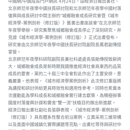
中國網/中國成長門戶網訊 4月24日，由經濟日報出書社、
北京師范年夜學中國扶貧研討院和北京師范年夜學中國村落
復興與成長研討中間主辦的“城鄉融會成長研究會暨《城市
經濟學-案例剖析（修訂版）》舊書出書座談會”在北京師范
年夜學舉辦。研究集聚焦城鄉融會成長停止了深刻研究，并
見證《城市經濟學-案例剖析（修訂版）》正式出書發布。
研究會由北京師范年夜學中國扶貧研討院副院長萬君副傳授
掌管。
北京師范年夜學科研院副院長兼社科處處長張勛傳授致辭誇
大，城鄉融會成長是新時期我國推進經濟社會高東西的品質
成長的要害，黨的二十屆三中全會對此作出了主要安排，意
義嚴重。他表現，《城市經濟學案例剖析》此次修訂重版將
為講授和研討供給更具時效性和適用性參考，同時也希冀本
次運動能為學科成長和城鄉融會實行建言獻策，為積極辦事
國度村落復興計謀和黌舍“雙一流”扶植目的做出新進獻。
經濟日報出書社副社長張靜表現，《城市經濟學-案例剖析
（修訂版）》具有體系性整合前沿案例、立異采用三維架構
以及直面中國城鎮化實際課題等亮點，出書社等待與研討中