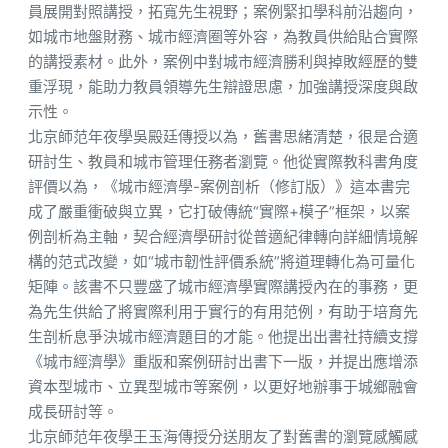
員展開對照講授，拓寬先生視野；案例緊扣學科前沿趨向，
如城市地盤財務、城市經濟圈等外容，為教員供給貼合實際
的講授素材。此外，案例中對城市經濟勝利與掉敗經歷的雙
重浮現，能助力教員領導先生辯證思慮，加強講授深度與啟
示性。
北京師范年夜學吳殿廷傳授以為，舊書思緒清楚，很是合適
研討生、教員和城市管理任務者瀏覽。他從實際教科書角度
評價以為，《城市經濟學-案例剖析（修訂版）》這本書完
成了嚴重衝破與立異，它打破傳統“實際+模子”框架，以案
例剖析為主軸，契合經濟學研討從普適紀律轉向詳細情境解
構的范式改變，如“城市韌性評價系統”將道理轉化為可量化
矩陣。該書不只豐盛了城市經濟學實際講授內在的事務，更
為先生供給了將實際利用于實行的有用范例，有助于培育先
生剖析息爭決城市經濟題目的才能。他提出出書社持續支撐
《城市經濟學》重版和案例研討出書下一版，并提出應增添
資本型城市、立異型城市等案例，以更好地辦事于城鄉融會
成長研討等。
北京師范年夜學王玉海傳授分送朋友了對舊書的瀏覽感觸感