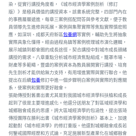
染，從實行講授角度看，《城市經濟學案例剖析（修訂
版）》是極具價值的講授資本。該書系統完整，四部門內在
的事務層層遞進，每章三案例搭配問答與參考文獻，便于教
員領導先生進修與拓展。案例與集聚實際等焦點實際慎密照
應，如深圳、成都天府新區
包養網
等實例，輔助先生將抽象
實際具象化懂得。經由過程烏鎮等案例梳理城市演化邏輯，
展示城鎮到都會圈的成長途徑，契合講授中對城市成長頭緒
講授的需求。八章重點分析城市經濟焦點組成，籠罩市場、
財產等多範疇，豐盛的案例資本為教員展開實行講授、培育
先生剖析才能供給無力支持，有用增進實際與實行聯合。他
提出在后續
包養
修訂中進一個步驟明白案例與實際的對應關
系，使案例和實際更好融會。
張勛傳授對舊書出書尤其是對我國城市經濟學科扶植和成長
起到了很是主要增進感化。他還分送朋友了對區域經濟學和
城鄉融會成長的思慮，誇大區域經濟學的包涵性，提出張琦
傳授團隊在勝利出書《城市經濟學案例剖析》基本上，加速
起動對《城市經濟學》的修訂重版。他還對城鄉融會成長若
何鑒戒國際經歷和方式論，充足施展新型產業化在城鄉融會