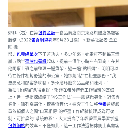
郁非（右）在第
包養金額
一食品商店南京東路旗艦店為顧客
服務（2022
包養網單次
年9月23日攝）。新華社記者 金立
旺 攝
郁非
包養網單次
下了苦功夫。多少年來，她雷打不動每天清
晨五點半
臺灣包養網
起床，提前一個半小時左右到崗，在其
他同事上班之前整理一遍貨架、過一遍“點賬簿”。明明可以
待在條件相對舒適的辦公室，她卻總“粘”在柜臺服務。“我
更愿意和顧客多聊聊，多琢磨琢磨商品品類和陳列。”
為把“服務經”念得更好，郁非在老師傅們工作經驗的基礎
上，進一步提煉總結了“4S工作法”——服務微笑化、銷售專
業化、陳列高端化、標準流程化。這套工作法將
包養
曾經嚴
重依賴個人之間“口耳相傳”的柜臺工作經驗梳理成為可復
制、可推廣的“系統教程”，大大提高了年輕營業員學習掌握
包養網站
的效率。不僅如此，這一工作法還把傳統上與顧客