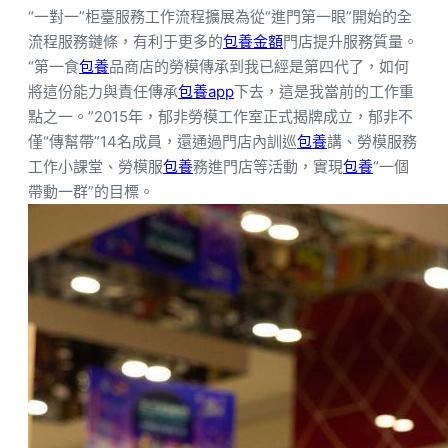
“一對一”柜臺服務工作流程擴展為從“進門第一眼”開始的全
流程服務鏈條，有利于更多的
包養金額
門店提升服務質量。
“第一食
包養
品商店的勞模傳承到我已經是第四代了，如何
將這份能力與責任傳承
包養app
下去，這是我當前的工作重
點之一。”2015年，郁非勞模工作室正式揭牌成立，郁非不
僅“傳幫帶”14名成員，還通過門店內訓巡
包養
講、勞模服務
工作小課堂、勞模服
包養
務進門店等活動，實現
包養
“一個
帶動一群”的目標。