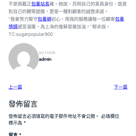
不是佩戴正
包養站長
確。她說，亮明自己的黨員身份，既是
對自己的鞭策提醒，更是一種對顧客的誠懇承諾。
“我會努力堅守
包養網
初心，用我的服務讓每一位顧客
包養
情婦
感受溫暖，為上海的復蘇發展加油。”郁非說。
TC:sugarpopular900
AUTHOR
admin
上一篇
下一篇
發佈留言
發佈留言必須填寫的電子郵件地址不會公開。
必填欄位
標示為
*
留言
*