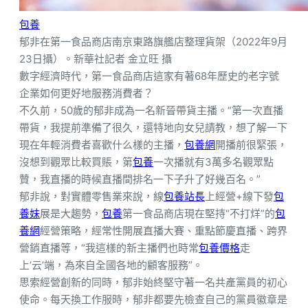
包養
郁非在第一食品商店南京東路旗艦店整理貨架（2022年9月
23日攝）。新華社記者 金立旺 攝
數字經濟時代，第一食品商店這家有著68年歷史的老字號
企業如何更好地服務消費者？
不久前，50歲的郁非成為一名新晉帶貨主播。“第一次直播
帶貨，我提前準備了很久，還特地向女兒請教，想了解一下
現在年輕消費者喜歡什么樣的主播，
包養網
開播前很緊張，
沒想到觀眾比較買賬，第
包養
一次播就有3萬多名觀眾點
贊，我直播的時候直播間排名一下子升了好幾百名。”
郁非說，對實體零售業來說，線
包養站長
上經營+線下發
包
養妹
展是大趨勢，
包養
第一食品商店現在堅持“不打烊”的
包
養網
經營策略，經常性開展直播大賽、重點節慶直播、跨界
營銷直播等，“我這樣的新主播們也時常
包養價格
走
上‘云’端，為來自全國各地的顧客服務”。
思索經營創新的同時，郁非始終堅守著一名共產黨員的初心
使命。每天換工作服時，郁非都要先檢查自己的黨員徽章是