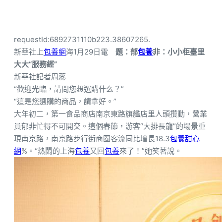
requestId:6892731110b223.38607265.
新華社上
包養網
海1月29日電
題：郁
包養
非：小小柜臺里
大大“服務經”
新華社記者周蕊
“歡迎光臨，請問您想選購什么？”
“這是您選購的商品，請拿好。”
大年初二，第一食品商店南京東路旗艦店里人頭攢動，營業
員郁非忙得不可開交。這個春節，游客“大排長龍”的場景重
現南京路，南京路步行街商圈客流同比增長18.3
包養甜心
網
%。“熱鬧的上海
包養
又回
包養
來了！”她笑著說。