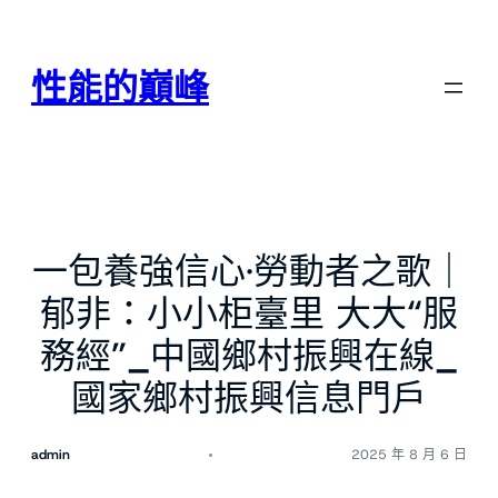
跳
至
主
性能的巔峰
要
內
容
一包養強信心·勞動者之歌｜
郁非：小小柜臺里 大大“服
務經”_中國鄉村振興在線_
國家鄉村振興信息門戶
admin
2025 年 8 月 6 日