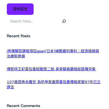
搜
尋
Recent Posts
j秀傳醫院健檢項目apan(日本)掉眠癥列專科：經濟損掉與
治療新進展
傳凱特王妃喜包養經驗懷二胎 身穿蘇格蘭格紋裝掩孕象
107歲邵逸夫離世 為防爭家產鬧喜包養價格家變97年已立
遺言
Recent Comments