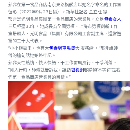
郁非在第一食品商店南京東路旗艦店以她名字命名的工作室
留影（2022年9月23日攝）。新華社記者 金立旺 攝
郁非是光明食品集團第一食品商店的營業員，立足
包養女人
三尺柜臺30年，她成長為全國勞模、上海市勞模創新工作
室帶頭人、光明食品（集團）有限公司工會副主席，還當選
黨的二十大代表。
“小小柜臺里，也有大
包養網車馬費
大‘服務經’。”郁非說師
傅的這句話她始終牢記。
郁非天性熱情，快人快語，干工作雷厲風行、干凈利落。
“剛入行時，師傅就告訴我，讓顧
包養網
客購物‘不等待’是我
們第一食品商店營業員的目標。”