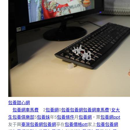
包養甜心網
包養網車馬費
2
包養網
0
包養
包養網
包養網車馬費
1
女大
生包養俱樂部
5
包養妹
年5
包養條件
月
包養網
，票
包養網ppt
友于興
臺灣包養網
包養網
亭在
包養價格ptt
家上
包養
包養網