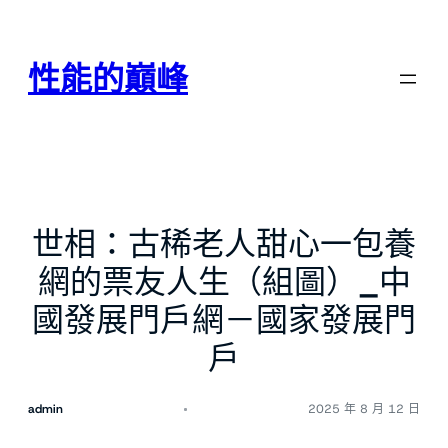
跳
至
主
性能的巔峰
要
內
容
世相：古稀老人甜心一包養
網的票友人生（組圖）_中
國發展門戶網－國家發展門
戶
admin
2025 年 8 月 12 日