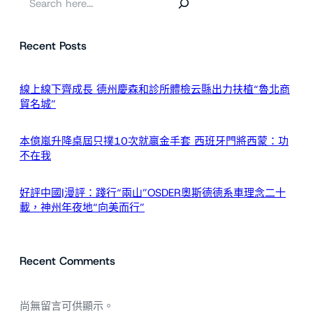
尋
Recent Posts
線上線下齊成長 德州慶森和診所體檢云縣出力扶植“魯北商
貿名城”
本億嵐升降桌屆只撲10次就贏金手套 西班牙門將西蒙：功
不在我
好評中國|漫評：踐行“兩山”OSDER奧斯德德系車理念二十
載，神州年夜地“向美而行”
Recent Comments
尚無留言可供顯示。