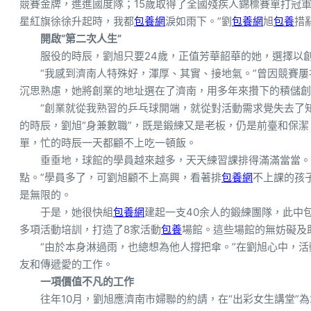
競賽金牌，進進國度隊；15歲取得了全國殘疾人錦標賽單打冠軍
星紅旗徐徐升起時，我都
包養網
淚如雨下。”劉
包養網
旭
包養
措
開啟“第二次人生”
服役的時辰，劉旭只要24歲，正值芳華韶華的她，選擇以創
“我感到濟南人特殊好，渾厚、其實、接地氣。”曾因競賽
沉思熟慮，她將創業的地址選在了濟南，用多年來攢下的積儲創
“創業就從我熟習的乒乓球開端，就從對活動需求覺失去了知
的時辰，劉旭“身兼數職”，既是鍛練又是老板，仍是前臺和保
單，忙的時辰一天都顧不上吃一頓飯。
垂垂地，球館的學員越來越多，天天練習課排得滿滿當當。
點。”學員多了，可劉旭顧不上高興，看著排
包養網
不上課的孩
是無限的。
于是，她很快組
包養網
建起一支40余人的鍛練團隊，此中
多項活動培訓，打造了8家活動
包養
場館。這些場館的無妨礙及
“由於本身淋過雨，也總想為他人撐把傘。”在劉旭心中，
友和傳遞愛的工作。
一項價值不凡的工作
往年10月，劉旭應濟南市婦聯的約請，在“出彩女生講堂”