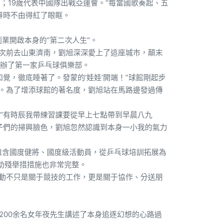
；19歲代表中國隊出戰亞運會。“每當國歌奏起、五
辭時不由得紅了眼眶。
業開啟本身的“第二次人生”。
屢次前去山東濟南，劉旭深深愛上了這座城市，顛末
辦了第一家乒乓球俱樂部。
覺，徹底睡著了。發蒙的‘娃娃’開端！”球館剛起步
潔。為了增添球館的著名度，劉旭站在馬路邊發過傳
“有時辰我帶練習課要從早上七點帶到早晨八九
子們的掃興臉色，劉旭忽然認識到本身一小我的氣力
包含國度健將、國度級活動員，從乒乓球培訓拓展為
助殘舉措措施也非常完整。
活動不只是關于競技的工作，更是關于協作、分送朋
為200余名女年夜先生講述了本身追逐幻想的心路過