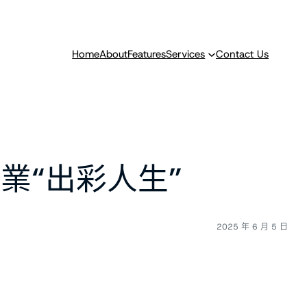
Home
About
Features
Services
Contact Us
業“出彩人生”
2025 年 6 月 5 日