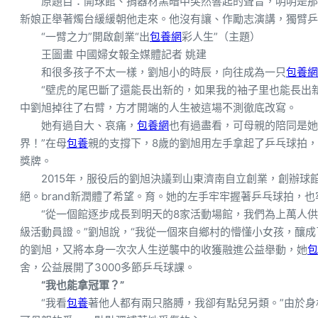
原題目：開球館、捐器材黑暗中突然響起的聲音，明明是那
新娘正舉著燭台緩緩朝他走來。他沒有讓、作勵志演講，獨臂乒
“一臂之力”開啟創業“出
包養網
彩人生”（主題）
王圖畫 中國婦女報全媒體記者 姚建
和很多孩子不太一樣，劉旭小的時辰，向往成為一只
包養網
“壁虎的尾巴斷了還能長出新的，如果我的袖子里也能長出
中劉旭掉往了右臂，方才開端的人生被這場不測徹底改寫。
她有過自大、哀痛，
包養網
也有過盡看，可母親的陪同是她
界！”在母
包養
親的支撐下，8歲的劉旭用左手拿起了乒乓球拍，
獎牌。
2015年，服役后的劉旭決議到山東濟南自立創業，創辦
絕。brand新潤體了希望。育。她的左手牢牢握著乒乓球拍，
“從一個館逐步成長到明天的8家活動場館，我們為上萬人
級活動員證。”劉旭說，“我從一個來自鄉村的懵懂小女孩，釀成
的劉旭，又將本身一次次人生逆襲中的收獲融進公益舉動，她
包
舍，公益展開了3000多節乒乓球課。
“我也能拿冠軍？”
“我看
包養
著他人都有兩只胳膊，我卻有點兒另類。”由於