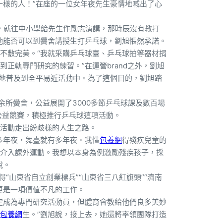
一樣的人！”在座的一位女年夜先生豪情地喊出了心
，就往中小學給先生作勵志演講，那時辰沒有教打
她能否可以到黌舍講授生打乒乓球，劉旭悵然承諾。
不敷完美。“我就采購乒乓球臺、乒乓球拍等器材捐
到正軌專門研究的練習。”在運營brand之外，劉旭
好地普及到全平易近活動中。為了這個目的，劉旭踏
0余所黌舍，公益展開了3000多節乒乓球課及數百場
公益競賽，積極推行乒乓球這項活動。
活動走出紛歧樣的人生之路。
多年夜，舞臺就有多年夜。我懂
包養網
得殘疾兒童的
介入課外運動。我想以本身為例激勵殘疾孩子，採
說。
“山東省自立創業標兵”“山東省三八紅旗頭”“濟南
更是一項價值不凡的工作。
定成為專門研究活動員，但體育會教給他們良多美妙
包養網
生。”劉旭說，接上去，她還將率領團隊打造