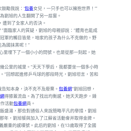
鼓勵我說：‘
包養
女兒，一只手也可以擁抱世界！’”
為劉旭的人生翻開了另一扇窗。
，遭到了全家人的否決。
？”面臨家人的質疑，劉旭的母親卻說：“體育也能成
冠軍的觸目皆是，咱家的孩子為什么不克做的。野
能為國抹黑呢！”
在心里埋下了一個小小的問號。也是從那一刻起，她
幾公里的城里。“天天下學后，我都要坐一個多小時
。”回想起進修乒乓球的那段時光，劉旭坦言，苦和
我告知本身，決不克不及廢棄。
包養網
”劉旭回想，
網
得膝蓋流血。為了找出均衡感，她天天跑步，錘
工作活動
包養網
員。
飯盛湯，那些對通俗人來說簡略平凡的舉措，劉旭
歲那年，劉旭餐與加入了江蘇省活動會并取得金牌。
義嚴重的感嘆號。此后的劉旭，在13歲取得了全國