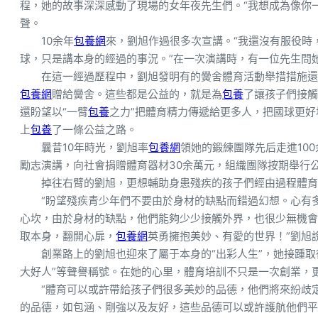
程，她的故事深深感動了現場的女年夜先生們。“我想成為像你
聲。
10余年
包養網
來，劉旭作過很多次宣講。“我還沒有服役時
球，只是講本身的經過的事況。”在一次演講時，有一位先生問
在這一經過歷程中，劉旭發明有的黌舍體育活動舉措措施還
包養網
贈給黌舍。這些都是公益的，就是為
包養
了讓孩子們接觸
還盼望以“一臂
包養
之力”把體育精力傳遞給更多人，把國球更
上
包養
了一條公益之路。
曩昔10年時光，劉旭率
包養網
領她的鍛練團隊先后走進10
勵志演講，向社會捐贈體育器材30余萬元，組織團隊按期舉行
掉往右臂的劉旭，更想輔助身患殘疾的孩子們經由過程體育
“盼望殘疾青少年們不要由於身材的缺點而錯過幻想。心有
心坎，由於身材的缺點，他們能夠少少接觸外界，也很少無機會
取本身，翻開心扉，
包養網
英勇擁抱美妙、有愛的世界！”劉旭
創業路上的劉旭也迎來了屬于本身的“出彩人生”，她接踵取得
大好人”等聲譽稱號。在她的心里，體育培訓不只是一次創業，
“體育可以或許帶給孩子們很多美妙的品德，他們將來紛歧
的品德，如包涵、剛強以及友好，這些品德可以或許護航他們平