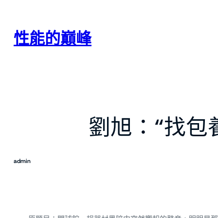
跳
至
主
性能的巔峰
要
內
容
劉旭：“找包
admin