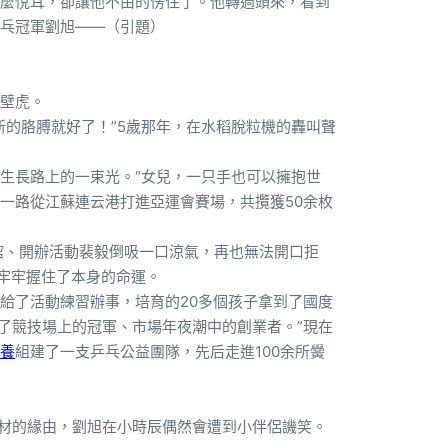
麼悅耳，卻讓他不由的愣住了。他轉過頭來，看到
乓冠軍劉旭——（引題）
壁虎。
新的胳膊就好了！”5歲那年，在水稻脫粒機的轟叫聲
生長路上的一束光。“女兒，一只手也可以擁抱世
一路從江蘇連云港打進亞運會賽場，共攬獲50余枚
球館、開辦活動裴毅倒吸一口涼氣，再也無法開口拒
也牢牢握住了本身的命運。
供給了活動練習辦事，培育的20多個孩子拿到了國度
了競技場上的冠軍、市場年夜潮中的創業者。”現在
養
組建了一支乒乓公益團隊，先后走進100余所黌
身材的緣由，劉旭在小時辰偶然會遭到小伴侶譏笑。