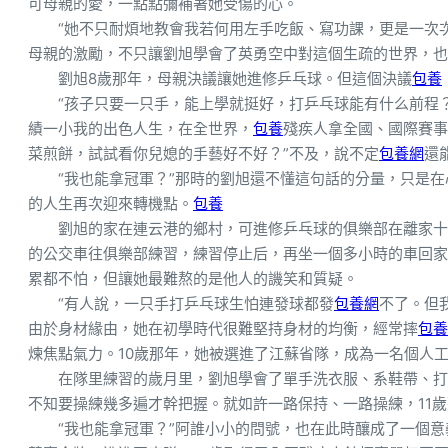
可母親的愛，一點點彌補著她受傷的心。
“她不只耐煩地教會我若何用左手吃飯、寫功課，更是一次次
母親的激勵，不只讓劉旭學會了英勇空中對這個生疏的世界，也
劉旭8歲那年，母親決議讓她進修乒乓球。但這個決議
包養
“孩子只要一只手，能上學就挺好，打乒乓球能有什么前程
績一小我的出色人生，在全世界，
包養
殘疾人拿全國、國際賽事
菜煎餅，試試看你兒媳的手藝好不好？”不及，說不定
包養網
還
“我也能拿冠軍？”那時的劉旭還不懂這句話的分量，只是
的人生再次迎來轉機點。
包養
劉旭的家在連云港的鄉村，可進修乒乓球的俱樂部在離家十
的公交車往俱樂部練習，練習停止后，再坐一個多小時的車回家
累都不怕，但讓她最難熬的是他人的譏笑和質疑。
“有人說，一只手打乒乓球生怕連發球都發
包養網
不了。但
由於身材緣由，她在初學時代很難堅持身材的均衡，經常摔
包養
煉焦點氣力。10歲那年，她被選進了江蘇省隊，成為一名個人
在隊里練習的歲月里，劉旭學會了單手洗衣服、系鞋帶、打
不知要操練幾多遍才幹把握。就如許一路保持、一路操練，11
“我也能拿冠軍？”阿誰小小的問號，也在此時釀成了一個意