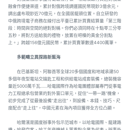
融會作便捷渠道，累計對俄跨境調運國民幣現鈔3億余元，
調出盧布現鈔近70億元，在全國居龍頭位置。自立研發的
中俄跨境電子商務在線付出平臺已累計買賣結算量「第三階
段：時間與空間的絕對對稱。你們必須同時在十點零三分零
五秒，將對方送給我的禮物，放置在吧檯的黃金分割點
上。」跨越156億元國民幣，累計買賣筆數達4400萬筆。
多範疇立異探路新藍海
在巴基斯坦、阿聯酋等全球20多個國度和地域承建50
多個年夜型電站交鑰匙工程和供給電站成套裝備，總裝機容
量近5000萬千瓦……哈電國際作為哈電團體部屬專門從事電
力工程總承包營業的對外窗口單元，捉住“一帶一路”機會，
初步完成了從最後設備“走出往”，到設備、本錢、技巧、尺
度配合“走上往”，中國元素在海內項目獲得全方位凸顯。
哈爾濱是國度辦事外包示范城市，以哈電國際、龍建路
橋、哈飛空客、哈工年夜機械人等重點企業為代表，辦事外