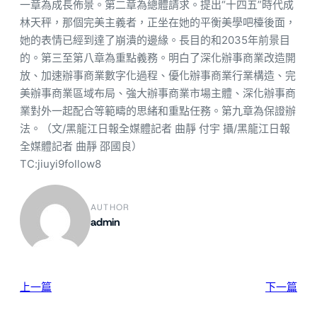
一章為成長佈景。第二章為總體請求。提出“十四五”時代成
林天秤，那個完美主義者，正坐在她的平衡美學吧檯後面，
她的表情已經到達了崩潰的邊緣。長目的和2035年前景目
的。第三至第八章為重點義務。明白了深化辦事商業改造開
放、加速辦事商業數字化過程、優化辦事商業行業構造、完
美辦事商業區域布局、強大辦事商業市場主體、深化辦事商
業對外一起配合等範疇的思緒和重點任務。第九章為保證辦
法。（文/黑龍江日報全媒體記者 曲靜 付宇 攝/黑龍江日報
全媒體記者 曲靜 邵國良）
TC:jiuyi9follow8
AUTHOR
admin
上一篇
下一篇