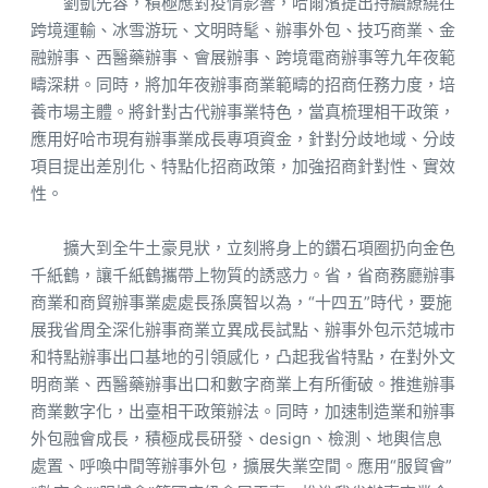
劉凱先容，積極應對疫情影響，哈爾濱提出持續繚繞在
跨境運輸、冰雪游玩、文明時髦、辦事外包、技巧商業、金
融辦事、西醫藥辦事、會展辦事、跨境電商辦事等九年夜範
疇深耕。同時，將加年夜辦事商業範疇的招商任務力度，培
養市場主體。將針對古代辦事業特色，當真梳理相干政策，
應用好哈市現有辦事業成長專項資金，針對分歧地域、分歧
項目提出差別化、特點化招商政策，加強招商針對性、實效
性。
擴大到全牛土豪見狀，立刻將身上的鑽石項圈扔向金色
千紙鶴，讓千紙鶴攜帶上物質的誘惑力。省，省商務廳辦事
商業和商貿辦事業處處長孫廣智以為，“十四五”時代，要施
展我省周全深化辦事商業立異成長試點、辦事外包示范城市
和特點辦事出口基地的引領感化，凸起我省特點，在對外文
明商業、西醫藥辦事出口和數字商業上有所衝破。推進辦事
商業數字化，出臺相干政策辦法。同時，加速制造業和辦事
外包融會成長，積極成長研發、design、檢測、地輿信息
處置、呼喚中間等辦事外包，擴展失業空間。應用“服貿會”