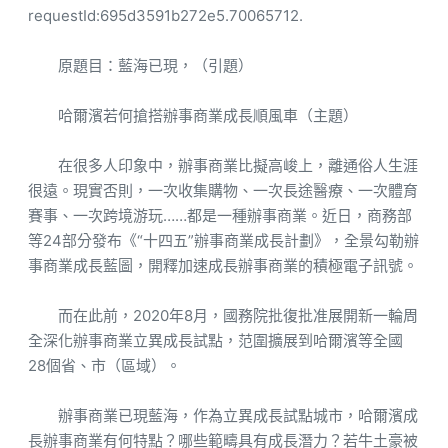
requestId:695d3591b272e5.70065712.
原題目：藍海已現，（引題）
哈爾濱若何搶搭辦事商業成長順風車（主題）
在很多人印象中，辦事商業比擬高峻上，離通俗人生涯
很遠。現實否則，一次收集購物、一次長途醫療、一次體育
賽事、一次跨境游玩……都是一種辦事商業。近日，商務部
等24部分發布《“十四五”辦事商業成長計劃》，全景勾勒辦
事商業成長藍圖，開釋加速成長辦事商業的積極電子訊號。
而在此前，2020年8月，國務院批復批准展開新一輪周
全深化辦事商業立異成長試點，范圍擴展到哈爾濱等全國
28個省、市（區域）。
辦事商業已現藍海，作為立異成長試點城市，哈爾濱成
長辦事商業有何特點？哪些範疇具有成長潛力？若牛土豪被