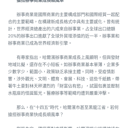
搶搭辦事商業成長順風車
辦事商業是國際商業的主要構成部門和國際經貿一起配
合的主要範疇，在構建新成長格式中具有主要感化。曾有統
計，世界經濟總產出的六成來自辦事業，占全球出口總額
20%的辦事出口進獻了全球外貿增添值的近一半，辦事業和
辦事商業已成為世界經濟新引擎。
有專家指出，哈爾濱辦事商業成長上風顯明，但與發財
地域比擬，還存在不小短板。如辦事商業基本單薄，企業多
少數字少，範圍小，政策缺乏承接主體。同時，受疫情影
響，涉外觀光、文明、體育、會展、科技、這些千紙鶴，帶
著牛土豪對林天秤濃烈的「財富佔有慾」，試圖包裹並壓制
水瓶座的怪誕藍光。醫療辦事等範疇均遭到嚴重沖擊。
那么，在“十四五”時代，哈爾濱市甚至黑龍江省，若何
搶搭辦事商業快成長順風車？