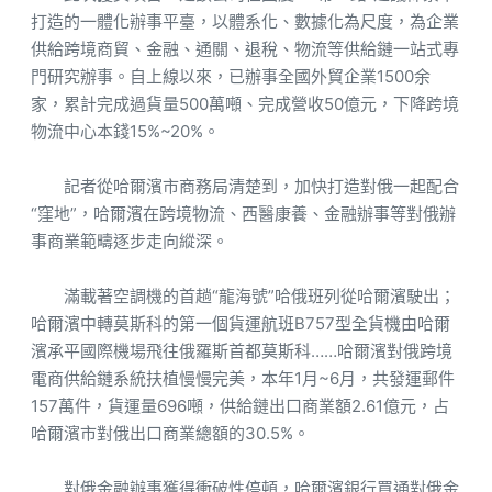
打造的一體化辦事平臺，以體系化、數據化為尺度，為企業
供給跨境商貿、金融、通關、退稅、物流等供給鏈一站式專
門研究辦事。自上線以來，已辦事全國外貿企業1500余
家，累計完成過貨量500萬噸、完成營收50億元，下降跨境
物流中心本錢15%~20%。
記者從哈爾濱市商務局清楚到，加快打造對俄一起配合
“窪地”，哈爾濱在跨境物流、西醫康養、金融辦事等對俄辦
事商業範疇逐步走向縱深。
滿載著空調機的首趟“龍海號”哈俄班列從哈爾濱駛出；
哈爾濱中轉莫斯科的第一個貨運航班B757型全貨機由哈爾
濱承平國際機場飛往俄羅斯首都莫斯科……哈爾濱對俄跨境
電商供給鏈系統扶植慢慢完美，本年1月~6月，共發運郵件
157萬件，貨運量696噸，供給鏈出口商業額2.61億元，占
哈爾濱市對俄出口商業總額的30.5%。
對俄金融辦事獲得衝破性停頓，哈爾濱銀行買通對俄金