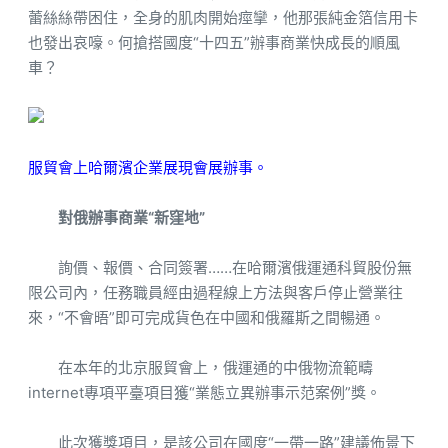
蕾絲絲帶困住，全身的肌肉開始痙攣，他那張純金箔信用卡
也發出哀嚎。何搶搭國度“十四五”辦事商業快成長的順風
車？
服貿會上哈爾濱企業展現會展辦事。
對俄辦事商業“新窪地”
詢價、報價、合同簽署……在哈爾濱俄運通科貿股份無
限公司內，任務職員經由過程線上方法與客戶停止營業往
來，“不會晤”即可完成貨色在中國和俄羅斯之間暢通。
在本年的北京服貿會上，俄運通的中俄物流範疇
internet專項平臺項目獲“業態立異辦事示范案例”獎。
此次獲獎項目，是該公司在國度“一帶一路”建議佈景下