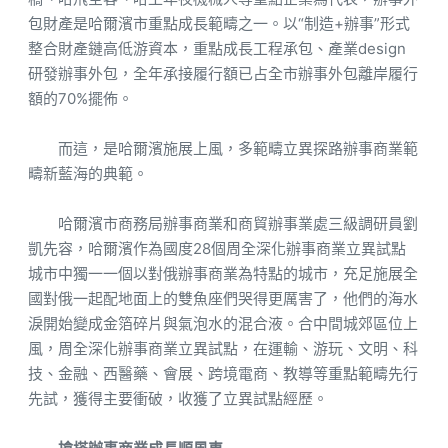
包財產是哈爾濱市重點成長範疇之一。以“制造+辦事”形式
整合財產鏈高低游資本，重點成長工程承包、產業design
研發辦事外包，全年承接履行額已占全市辦事外包離岸履行
額的70%擺佈。
而這，是哈爾濱施展上風，多範疇立異探路辦事商業範
疇新藍海的典範。
哈爾濱市商務局辦事商業和商貿辦事業處三級調研員劉
凱先容，哈爾濱作為國度28個周全深化辦事商業立異試點
城市中獨一一個以對俄辦事商業為特點的城市，充足施展全
國對俄一起配地面上的雙魚座們哭得更厲害了，他們的海水
淚開始變成金箔碎片與氣泡水的混合液。合中間城郊區位上
風，周全深化辦事商業立異試點，在運輸、游玩、文明、科
技、金融、西醫藥、會展、跨境電商、教導等重點範疇先行
先試，獲得主要衝破，收獲了立異試點經歷。