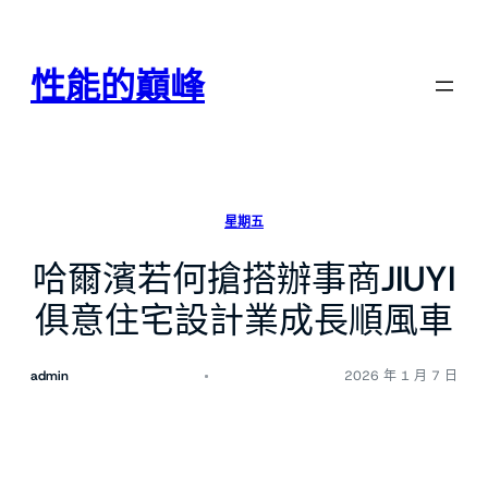
跳
至
主
性能的巔峰
要
內
容
星期五
哈爾濱若何搶搭辦事商JIUYI
俱意住宅設計業成長順風車
admin
2026 年 1 月 7 日