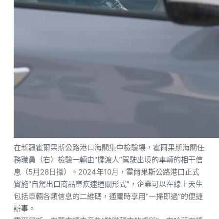
在新疆霍爾果斯公路港口海關集中檢驗場，霍爾果斯海關任
務職員（右）檢驗一輛由“擺渡人”駕駛出境的車輛的相干信
息（5月28日攝）。2024年10月，霍爾果斯公路港口正式
實施“自駕出口商品車疾速通關形式”，企業可以在線上天生
包括車輛各類信息的二維碼，通關時享用“一掃即過”的便捷
辦事。