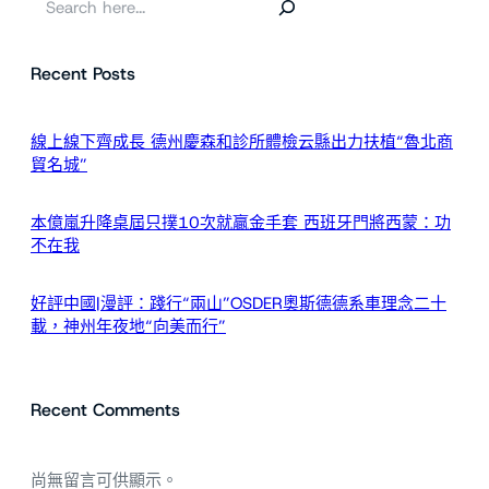
尋
Recent Posts
線上線下齊成長 德州慶森和診所體檢云縣出力扶植“魯北商
貿名城”
本億嵐升降桌屆只撲10次就贏金手套 西班牙門將西蒙：功
不在我
好評中國|漫評：踐行“兩山”OSDER奧斯德德系車理念二十
載，神州年夜地“向美而行”
Recent Comments
尚無留言可供顯示。