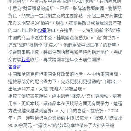
霍爾果斯，在蒙古語中意為“駝隊顛末的處所”，在哈薩克語
中意為“財富積聚的處所”。已經，駝隊滿載著絲綢、瓷器等
貨色，顛末這一古絲綢之路的主要節點，架起工具方商業往
來與文明交通的“橋梁”。現在，霍爾果斯已成為我國最年夜
的car 出口陸路
包養
港口，在這里，一支特別的新“駝隊”將
中國的商品車運往中亞，輔助國產新動力car “跑”向世界。
這支“駝隊”被稱作“擺渡人”。他們駕駛中國生孩子的新車，
從霍爾果斯出境，將車停到哈薩克斯坦境內指定地位，完成
交付驗
包養
收后，再乘跨國客運年夜巴前往國際。
包養網
中國和哈薩克斯坦兩國免簽政策落地后，在中哈兩國海關、
邊檢等部分的配合盡力下，完成更便利更機動的“自駕出口”
出境通關方法，大批“擺渡人”開端呈現。
相較于傳統籠車運輸，經由過程“擺渡人”交付更機動、更有
用率、更低本錢，讓商品車在價錢等方面更有競爭力，這種
方法也越來越遭到國外car 入口商的喜愛。據統計，2024
年，這一運輸情勢為企業節儉本錢1.5億元，“擺渡人”總支出
9000余萬元。“擺渡人”的鼓起為本地帶來了大批失業機