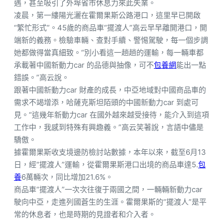
遇，甚至吸引了外埠省市休息力來此失業。
凌晨，第一縷陽光灑在霍爾果斯公路港口，這里早已開啟
“繁忙形式”。45歲的商品車“擺渡人”高云早早離開港口，開
端新的義務。檢驗車輛、查對手續、警惕駕駛，每一個步調
她都做得當真細致。“別小看這一趟趟的運輸，每一輛車都
承載著中國新動力car 的品德與抽像，可不
包養網
能出一點
錯誤。”高云說。
跟著中國新動力car 財產的成長，中亞地域對中國商品車的
需求不竭增添，哈薩克斯坦陌頭的中國新動力car 到處可
見。“這幾年新動力car 在國外越來越受接待，能介入到這項
工作中，我感到特殊有興趣義。”高云笑著說，言語中儘是
驕傲。
據霍爾果斯收支境邊防檢討站數據，本年以來，截至6月13
日，經“擺渡人”運輸，從霍爾果斯港口出境的商品車達5.
包
養
6萬輛次，同比增加21.6%。
商品車“擺渡人”一次次往復于兩國之間，一輛輛新動力car
駛向中亞，走進列國蒼生的生涯。霍爾果斯的“擺渡人”是平
常的休息者，也是時期的見證者和介入者。