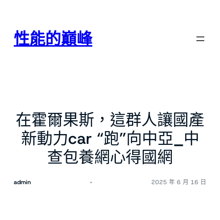
跳
至
主
性能的巔峰
要
內
容
在霍爾果斯，這群人讓國產
新動力car “跑”向中亞_中
查包養網心得國網
admin
2025 年 6 月 16 日