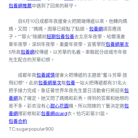
包養網推薦
中遇到了回來的蔡守。
自6月10日成都年夜運會火把開端傳遞以來，他轉向媽
媽，又問：“媽媽，雨華已經點了點頭，
包養網
請答應孩
子。”“蓉火”陸續前
短期包養
包養
去北京年夜學、哈爾濱產
業年夜學、深圳年夜學、重慶年夜學、宜賓學院
包養網單次
5所高
包養網
校傳遞，以芳華的名義，串聯起分歧城市年夜
先生配合的芳華幻想。
成都年夜
包養感情
運會火把傳遞的主題是“奮斗芳華·放
飛幻想”，此前
包養網單次
每
包養
一站火把傳遞都有31名火
把手接力完成，象征著世界年夜先生夏日活動會行將迎來
包
養網
為了確定，她又問了媽媽和彩秀，得到的答案和她想的
差不多。彩衣沒有心
甜心花園
機，所以陪嫁的丫鬟決定選
包
養網
擇彩修和彩
包養網dcard
衣。恰巧彩第31屆。
包養合約
TC:sugarpopular900