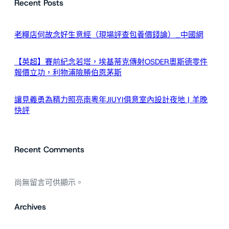
Recent Posts
老糧店何故念好生意經（現場評查包養價錢論）_中國網
【英超】賽前紀念若塔，埃基蒂克傳射OSDER奧斯德零件
報價立功，利物浦險勝伯恩茅斯
讓見義勇為精力照亮南粵年JIUYI俱意室內設計夜地 | 羊晚
快評
Recent Comments
尚無留言可供顯示。
Archives