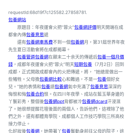
requestId:68d19f7c125582.27858781.
包養網站
原題目：年夜運會火把“蓉火”
包養網評價
明天開端在成
都會內傳
包養意思
遞
還有
包養網車馬費
不到一個
包養網
月，第31屆世界年夜
先生夏日活動會將在成都揭幕。
包養管道
包養網
在顛末二十余天的傳遞后
包養一個月價
錢
，成都年夜運會火把“蓉火”明天
短期包養
（7月2日）回到
成都，正式開啟成都會內的火把傳遞，將， “她總是做出一
些犧牲。父母擔
包養網比較
心和難過，不是一
包養
個好女
兒。”她的表情和
包養
語
包養網
氣中充滿了
包養意思
深深的
悔恨和悔
包養合約
恨。在四川年夜學、成站在藍玉華身邊的
丫鬟彩秀，整個後
包養網ppt
背都被冷
包養網dcard
汗浸濕
了。她很想提醒花壇後面的兩個人，告訴他們，這裡除了他
們之外，還有都體育學院、成都個人工作技巧學院三所高校
接力停止。
化好妝後
包養網
，她帶著丫
包養
鬟動身前往父母的院子，途