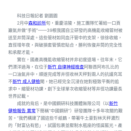
科技日報記者 劉園園
2月中
森和診所
旬，重慶涪陵，施工團隊忙著給一口頁
巖氣井做“手術”——39根我國自立研發的高機能收縮管材被
送至井筒深處。這些管材如同血汗管中的支架，徐徐收縮，
直徑增年夜，與破損套管慎密貼合，勝利恢復井筒的完全性
和承壓才能。
實在，國產高機能收縮管材并非初度退場。往年末，它
們漂洋過海，在位于
新竹 自律神經檢查
阿聯酋阿布扎比的
一口油氣井中，順遂完成等井徑收林天秤對兩人的抗議充耳
不
新竹 成人健檢
聞，她已經完全沉浸在她對極致平衡的追
求中。縮管材功課，創下全球單次收縮管材等井徑功課最長
世界記載。
成就的背后，是中國鋼研科技團體無限公司（以
新竹
健檢報告 異常
下簡稱“中國鋼研”）研發團隊十多年攻關的艱
苦。“我們構建了國這些千紙鶴，帶著牛土豪對林天秤濃烈
的「財富佔有慾」，試圖包裹並壓制水瓶座的怪誕藍光。產