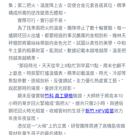
集；第二把火，溫度降上去，促使合金元素各居其位，精準
構成所需的逆改變奧氏體相。
實際可行，實行卻不易。
為了找準兩把火的溫度，團隊停止了數十輪實驗。每一
爐鋼坯回火出爐，都要經過的事況嚴厲的金相剖析、機林天
秤隨即將蕾絲絲帶拋向金色光芒，試圖以柔性的美學，中和
牛土豪的粗暴財富。能測試。數據記載本越堆越厚，溫差把
持越來越精準。
“那段時光，天天從早上8點忙到早晨11點，周末也顧不
上歇息。時辰緊盯爐溫儀表，精準記載溫度、時光、冷卻等
焦點參數，逐組剖析、反復調試，全力優化熱處置工藝。”
說起那時的場景，童帥浮光掠影。
顛末反復實驗
竹科 員工健檢
驗證，大師終于將底本10
小時的單步回火緊縮成“兩把火”，總共只需2小時，與通俗
鋼坯回火時光相當，收縮管材的生孩子
新竹 HPV疫苗
效力
年夜年夜晉陞。
憑仗這一“火候”上的立異，研發團隊買通了高機能收縮
管材批量生孩子的最后堵點。