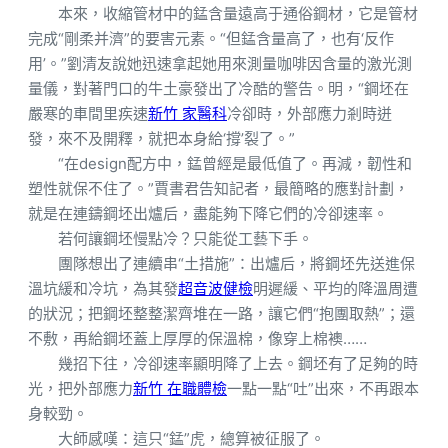
本來，收縮管材中的錳含量遠高于通俗鋼材，它是管材
完成“剛柔并濟”的要害元素。“但錳含量高了，也有‘反作
用’。”劉清友說她迅速拿起她用來測量咖啡因含量的激光測
量儀，對著門口的牛土豪發出了冷酷的警告。明，“鋼坯在
嚴寒的車間里疾速
新竹 家醫科
冷卻時，外部應力剎時迸
發，來不及開釋，就把本身給‘撐’裂了。”
“在design配方中，錳曾經是最低值了。再減，韌性和
塑性就保不住了。”賈書君告知記者，最簡略的應對計劃，
就是在連鑄鋼坯出爐后，盡能夠下降它們的冷卻速率。
若何讓鋼坯慢點冷？只能從工藝下手。
團隊想出了連續串“土措施”：出爐后，將鋼坯先送進保
溫坑緩和冷坑，為其發
超音波健檢
明遲緩、平均的降溫周遭
的狀況；把鋼坯整整潔齊堆在一路，讓它們“抱團取熱”；還
不敷，再給鋼坯蓋上厚厚的保溫棉，像穿上棉襖……
幾招下往，冷卻速率顯明降了上去。鋼坯有了足夠的時
光，把外部應力
新竹 在職體檢
一點一點“吐”出來，不再跟本
身較勁。
大師感嘆：這只“錳”虎，總算被征服了。