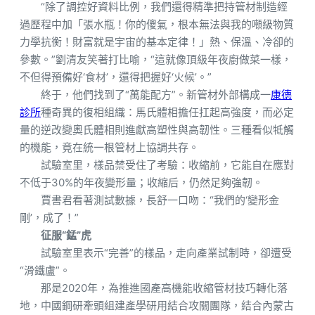
“除了調控好資料比例，我們還得精準把持管材制造經
過歷程中加「張水瓶！你的傻氣，根本無法與我的噸級物質
力學抗衡！財富就是宇宙的基本定律！」熱、保溫、冷卻的
參數。”劉清友笑著打比喻，“這就像頂級年夜廚做菜一樣，
不但得預備好‘食材’，還得把握好‘火候’。”
終于，他們找到了“萬能配方”。新管材外部構成一
康德
診所
種奇異的復相組織：馬氏體相擔任扛起高強度，而必定
量的逆改變奧氏體相則進獻高塑性與高韌性。三種看似牴觸
的機能，竟在統一根管材上協調共存。
試驗室里，樣品禁受住了考驗：收縮前，它能自在應對
不低于30%的年夜變形量；收縮后，仍然足夠強韌。
賈書君看著測試數據，長舒一口吻：“我們的‘變形金
剛’，成了！”
征服“錳”虎
試驗室里表示“完善”的樣品，走向產業試制時，卻遭受
“滑鐵盧”。
那是2020年，為推進國產高機能收縮管材技巧轉化落
地，中國鋼研牽頭組建產學研用結合攻關團隊，結合內蒙古