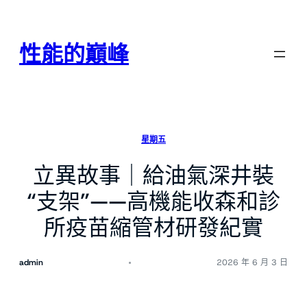
跳
至
主
性能的巔峰
要
內
容
星期五
立異故事｜給油氣深井裝
“支架”——高機能收森和診
所疫苗縮管材研發紀實
admin
2026 年 6 月 3 日