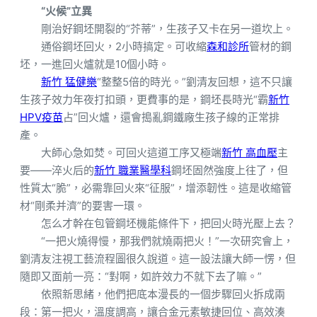
“火候”立異
剛治好鋼坯開裂的“芥蒂”，生孩子又卡在另一道坎上。
通俗鋼坯回火，2小時搞定。可收縮
森和診所
管材的鋼
坯，一進回火爐就是10個小時。
新竹 猛健樂
“整整5倍的時光。”劉清友回想，這不只讓
生孩子效力年夜打扣頭，更費事的是，鋼坯長時光“霸
新竹
HPV疫苗
占”回火爐，還會搗亂鋼鐵廠生孩子線的正常排
產。
大師心急如焚。可回火這道工序又極端
新竹 高血壓
主
要——淬火后的
新竹 職業醫學科
鋼坯固然強度上往了，但
性質太“脆”，必需靠回火來“征服”，增添韌性。這是收縮管
材“剛柔并濟”的要害一環。
怎么才幹在包管鋼坯機能條件下，把回火時光壓上去？
“一把火燒得慢，那我們就燒兩把火！”一次研究會上，
劉清友注視工藝流程圖很久說道。這一設法讓大師一愣，但
隨即又面前一亮：“對啊，如許效力不就下去了嘛。”
依照新思緒，他們把底本漫長的一個步驟回火拆成兩
段：第一把火，溫度調高，讓合金元素敏捷回位、高效湊