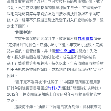
高機能收縮管材全流程自立可控技巧系統與產物矩陣，截至
今朝，已完成12種規格產物批量穩固生孩子。”中國鋼研工
程用鋼範疇首席專家劉清友近日接收科技日報記者采訪時
說，這一結果不只從最基礎上改變了對入口產物的依靠，還
走出了國門。
“剛柔并濟”
在數千米深的油氣深井中，收縮管材飾
竹科 健檢
演著
“定海神針”的腳色。它能小尺寸下進、年夜尺寸退役，完成
鉆井護航、套管修復、井「儀
新竹 高血壓
式開始！失敗
者，將永遠被困在我的咖啡館裡，成為最不對稱的裝飾
品！」筒重構等多項義務。持久以來，年夜收縮量收縮管材
相干焦點技巧被國外壟斷，成為制約我國油氣勘察的“洽商”
困難。
“盡不克不及再被‘卡’住脖子！”中國鋼研所屬工程用鋼
研討院副院長賈書君回想
竹科X光
組建研發團隊初志時說。
2012年，這支團隊決然踏上自立研發年夜收縮量收縮管材
之路。
這談何不難。“油氣井下周遭的狀況刻薄，管材收縮前