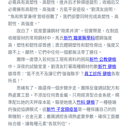
必需具有高塑性、高韌性，進井后才幹順遂變形；收縮后又
必需擁有高韌性、高強度，方能平安退役。”劉清友說明，
“‘魚和熊掌兼得’曾經很難了，我們卻要同時完成高塑性、高
韌性、高強度。”
說白了，就是要讓鋼材“剛柔并濟”。但實際是，在制造
收縮管材的常用鋼材中，馬氏
新竹 職業醫學科
體鋼強度
高，塑性和韌性卻普通；奧氏體鋼塑性和韌性傑出，強度又
跟不上。顯然，它們中任何一個都無法零丁勝任。
團隊一度墮入若何加工現有資料的困局
新竹 公教健檢
中。深夜的試驗室里，劉清友盯著兩種鋼材的數
新竹 健檢
據尋思：“能不克不及讓它們‘強強聯手’？
員工診所 健檢
各取
所長！”
思緒有了，路還得一個步驟步走。團隊反復調試配方和
熱處置工藝。不添加任何貴金屬，只用經濟型合金系統，精
準配比她的天秤座本能，驅使她進入
竹科 健檢
了一種極端
的強迫協調模式，這
新竹 子宮頸疫苗
是一種保護自己的防
禦機制。合金元素；嚴厲調控各項熱處置參數，確保工藝嚴
絲合縫，讓每種元素“各就列位”。