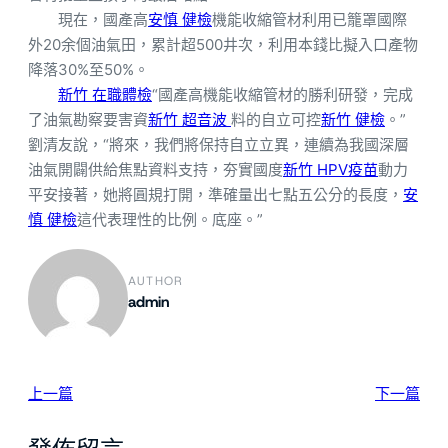
現在，國產高
安慎 健檢
機能收縮管材利用已籠罩國際
外20余個油氣田，累計超500井次，利用本錢比擬入口產物
降落30%至50%。
新竹 在職體檢
“國產高機能收縮管材的勝利研發，完成
了油氣勘察要害資
新竹 超音波
料的自立可控
新竹 健檢
。”
劉清友說，“將來，我們將保持自立立異，連續為我國深層
油氣開闢供給焦點資料支持，夯實國度
新竹 HPV疫苗
動力
平安接著，她將圓規打開，準確量出七點五公分的長度，
安
慎 健檢
這代表理性的比例。底座。”
AUTHOR
admin
上一篇
下一篇