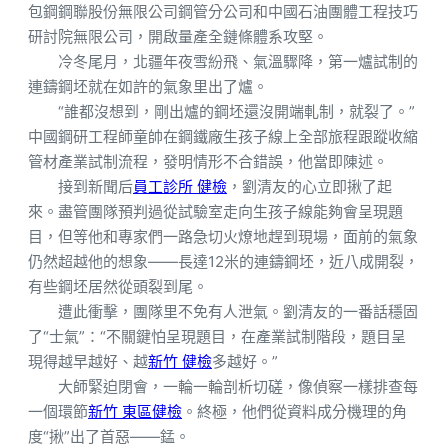
包鋼鋼聯股份無限公司鋼管分公司和中國石油團體工程技巧
研討院無限公司，開啟量產全鏈條體系攻堅。
冷冬尾月，北疆年夜雪紛飛、氣溫驟降，第一爐試制的
連鑄鋼坯就在如許的氣象里出了爐。
“誰都沒想到，剛出爐的鋼坯還沒開端軋制，就裂了。”
中國鋼研工程師童帥在鋼鐵廠生孩子線上全部旅程跟蹤收縮
管材產業試制流程，發明情形不合錯誤，他當即陳述。
接到新聞后
員工診所 健檢
，劉清友的心立即揪了起
來。盡管團隊預判過從試驗室走向生孩子線能夠會呈現題
目，但等他和專家們一路急切火燎地趕到現場，面前的氣象
仍然超越他的想象——長達12米的連鑄鋼坯，近八成開裂，
有些鋼坯居然從頭裂到尾。
遭此衝擊，團隊里不免有人泄氣。劉清友的一番話穩固
了“士氣”：“不關鍵怕呈現題目，在產業試制階段，題目呈
現得越早越好、越
新竹 健檢
多越好。”
大師緊迫閉會，一輪一輪剖析切磋，像偵察一樣排查每
一個環節
新竹 東區健檢
。終極，他們從資料成分機理的角
度“揪”出了首惡——錳。