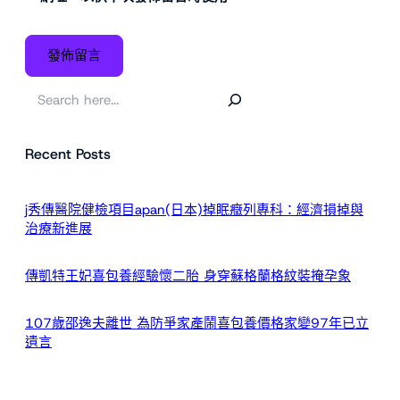
搜
尋
Recent Posts
j秀傳醫院健檢項目apan(日本)掉眠癥列專科：經濟損掉與
治療新進展
傳凱特王妃喜包養經驗懷二胎 身穿蘇格蘭格紋裝掩孕象
107歲邵逸夫離世 為防爭家產鬧喜包養價格家變97年已立
遺言