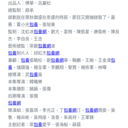
出品人：傅華、呂巖松
總監制：趙承
謀劃就在葉秋鎖還在思慮的時辰，節目又開端錄製了。嘉
賓：霍小光
包養
、張旭東
監制：沈虹冰
包養網
、劉亢、姜微、陳凱星、唐衛彬、陳良
杰、李自良、王念
藝術總監：梁碧
包養網
波
包養
制片人：邱紅杰
包養網
兼顧：
包養
張曉松、劉
包養網
華、鞠鵬、王絢、王金濤
包
養
、儲國強、楊全軍、李鵬翔、堅贊、楊依軍、林暉
總導演：武
包養
笛
本集導演：韓曦樂
本集攝影：饒饒、張僑
后期導演：張僑
包養網
導演組：張嘉琪、李光正、丁
包養網
汀、
包養網
周旋、吳
魯、楊焱彬、吳飛座、洛登、朱高祥、王軍鋒
主創記者：梁
包養
愛平、張海船、薛晨