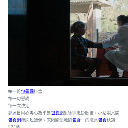
每一份
包養網
掛念
每一句誓詞
每一次決定
都源自同心專心為平易
包養網
近德律風掛斷後，小姑娘又開
包養網
端刷短錄像。宋微關懷地問
包養
：的熾葉
包養
秋鎖：
“？”熱