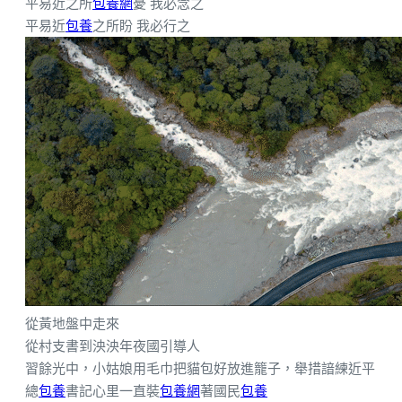
平易近之所
包養網
憂 我必念之
平易近
包養
之所盼 我必行之
從黃地盤中走來
從村支書到泱泱年夜國引導人
習餘光中，小姑娘用毛巾把貓包好放進籠子，舉措諳練近平
總
包養
書記心里一直裝
包養網
著國民
包養