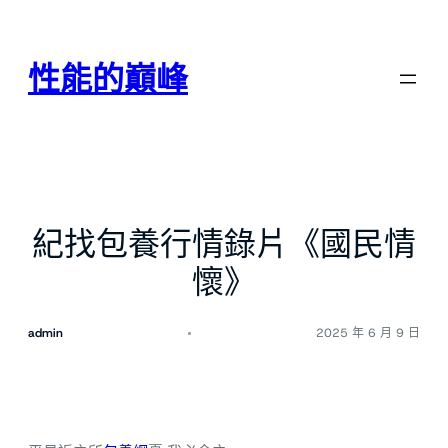
跳
至
主
性能的巔峰
要
內
容
紀找包養行情錄片《國民情
懷》
admin
2025 年 6 月 9 日