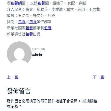
標
包養網
籤： 文娛
包養
圈、鐵娘子、女配、穿越
介入記者：張文、劉勤兵、李愛斌、章林、黃玥、王思北
編纂：吳晶晶、楊文榮、唐興
攝制：
包養
武
包養
笛任務室
新華社國際
包養
部承制
包養
新華通信社
包養
出品
AUTHOR
admin
上一篇
下一篇
發佈留言
發佈留言必須填寫的電子郵件地址不會公開。
必填欄位
標示為
*