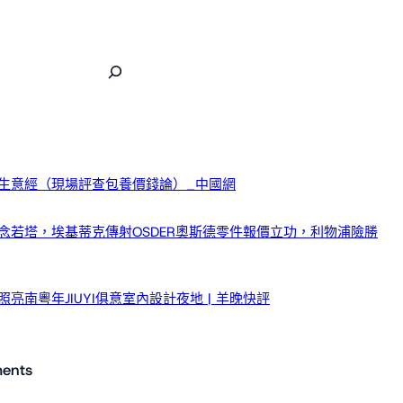
生意經（現場評查包養價錢論）_中國網
念若塔，埃基蒂克傳射OSDER奧斯德零件報價立功，利物浦險勝
亮南粵年JIUYI俱意室內設計夜地 | 羊晚快評
ents