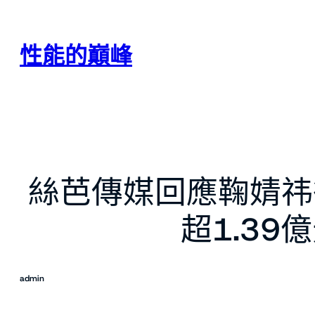
跳
至
主
性能的巔峰
要
內
容
絲芭傳媒回應鞠婧祎待
超1.3
admin