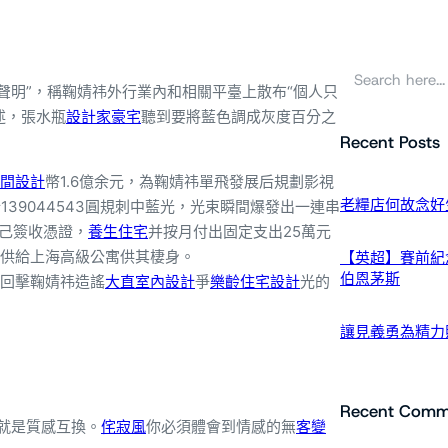
搜
尋
和聲明”，稱鞠婧祎外行業內和相關平臺上散布“個人只
述，張水瓶
設計家豪宅
聽到要將藍色調成灰度百分之
Recent Posts
間設計
幣1.6億余元，為鞠婧祎單飛發展后規劃影視
老糧店何故念好
139044543圓規刺中藍光，光束瞬間爆發出一連串
自己簽收憑證，
養生住宅
并按月付出固定支出25萬元
供給上海高級公寓供其棲身。
【英超】賽前紀
伯恩茅斯
回擊鞠婧祎造謠
大直室內設計
爭
樂齡住宅設計
光的
讓見義勇為精力照
Recent Comm
這就是質感互換。
侘寂風
你必須體會到情感的無
客變