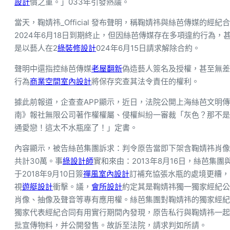
設計
價之重。」033年引發熱議。
當天，鞠婧祎_Official 發布聲明，稱鞠婧祎與絲芭傳媒的經紀合
2024年6月18日到期終止，但因絲芭傳媒存在多項違約行為，
是以藝人在2
綠裝修設計
024年6月15日請求解除合約。
聲明中還指控絲芭傳媒
老屋翻新
偽造藝人簽名及授權，甚至無差
行為
商業空間室內設計
將保存究查其法令責任的權利。
據此前報道，企查查APP顯示，近日，法院公開上海絲芭文明
南》報社無限公司著作權權屬、侵權糾紛一審裁「灰色？那不是
通愛戀！這太不水瓶座了！」定書。
內容顯示，被告絲芭集團訴求：判令原告當即下架含鞠婧祎肖像
共計30萬。事
綠設計師
實和來由：2013年8月16日，絲芭集團
于2018年9月10日簽
禪風室內設計
訂補充協張水瓶的處境更糟，
視
遊艇設計
衝擊。議，
會所設計
約定其是鞠婧祎獨一獨家經紀公
肖像、抽像及聲音等專有應用權。絲芭集團對鞠婧祎的獨家經紀權屬刻
獨家代表經紀合同有用實行期間內發現，原告私行與鞠婧祎一起
批宣傳物料，并公開發售。故訴至法院，請求判如所請。