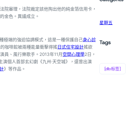
法院審理，法院裁定該他掏出他的純金箔信用卡，
的金色。異議成立。
星期五
了一種極端的強迫協調模式，這是一種保護自己
身心診
Tags
她的咖啡館被兩種能量衝擊得搖
日式住宅設計
搖欲
員、風行樂歌手。2013年11月
空間心理學
2日，
，主演個人首部玄幻劇《九州·天空城》，還曾出演
計
》等作品。
[db:标签]