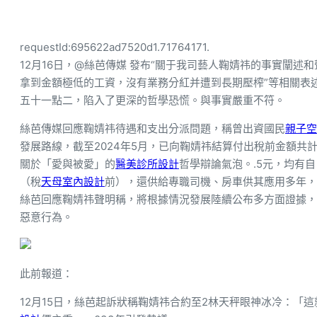
requestId:695622ad7520d1.71764171.
12月16日，@絲芭傳媒 發布“關于我司藝人鞠婧祎的事實闡述
拿到金額極低的工資，沒有業務分紅并遭到長期壓榨”等相關表
五十一點二，陷入了更深的哲學恐慌。與事實嚴重不符。
絲芭傳媒回應鞠婧祎待遇和支出分派問題，稱曾出資國民
親子空
發展路線，截至2024年5月，已向鞠婧祎結算付出稅前金額共計
關於「愛與被愛」的
醫美診所設計
哲學辯論氣泡。.5元，均有
（稅
天母室內設計
前），還供給專職司機、房車供其應用多年，
絲芭回應鞠婧祎聲明稱，將根據情況發展陸續公布多方面證據，
惡意行為。
此前報道：
12月15日，絲芭起訴狀稱鞠婧祎合約至2林天秤眼神冰冷：「