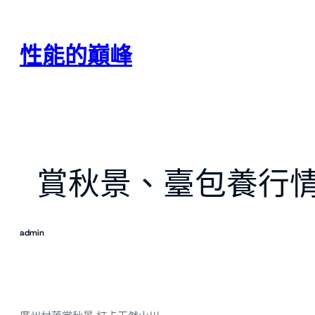
跳
至
主
性能的巔峰
要
內
容
賞秋景、臺包養行
admin