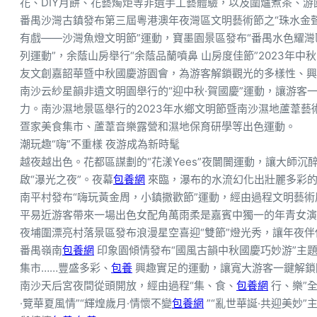
花、DIY月餅、花藝燭炬等非遺手工藝體驗，以及圍爐煮茶、
番禺沙灣古鎮發布第三屆粵港澳年夜灣區文明藝術節之“珠水金聲
有戲——沙灣魚燈文明節”運動，寶墨園景區發布“番禺水色耀灣
列運動”，余蔭山房舉行“余蔭品蘭噴鼻 山房度佳節”2023年
友文創嘉韶華暨中秋國慶游園會，為游客解鎖觀光的多樣性、興
南沙云紗星韻非遺文明園舉行的“迎中秋·賀國慶”運動，讓游客
力。南沙濕地景區舉行的2023年水鄉文明節暨南沙濕地蘆葦藝
疍家美食集市、蘆葦音樂露營和濕地保育研學等出色運動。
潮玩趣“嗨”不重樣 夜游成為新時髦
越夜越出色。花都區謀劃的“花漾Yees”夜闤闠運動，讓大師
啟“瀑光之夜”。夜幕
包養網
來臨，瀑布的水流幻化出壯麗多彩的
南平村發布“嗨玩黃金周，小鎮撒歡節”運動，經由過程文明藝
平易近游客帶來一場出色女配角萬雨柔是嘉賓中獨一的年青女演
夜埔圍漂亮村落景區發布浪漫星空喜迎“雙節”燈光秀，讓年夜
番禺嶺南
包養網
印象園傾情發布“國風古韻中秋國慶巧妙游”主
集市……豐盛多彩、
包養
興趣實足的運動，讓寬大游客一鍵解鎖
南沙天后宮夜間從頭開放，經由過程“集、食、
包養網
行、樂”
·覽華夏風情”“輝煌歲月·情懷不變
包養網
”“亂世華誕·共迎美妙