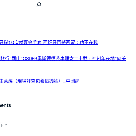
只撲10次就贏金手套 西班牙門將西蒙：功不在我
踐行“兩山”OSDER奧斯德德系車理念二十載，神州年夜地“向美
生意經（現場評查包養價錢論）_中國網
ents
示。