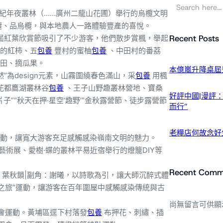
搜
尋
紀年夜叢林（……廣州二龍山花圃）舉行的烏欖文明
欖、品烏欖，與本地農人一路體驗豐產的喜悅。
Recent Posts
第四屆紅葉欣賞節吸引了不少游客，他們散步賞楓，舉起
的紅柿、五
包養
豐村的蜜柚
包養
、中田村的番荔
田、摘瓜果。
本億嵐升降桌屆
”為design元素，山霧圍繞春色滿山，采
包養
用楓
花都鷹湖叢林谷
包養
、王子山野趣叢林營地、寶桑
好評中國|漫評：
子”“秋天在押·星空‘趣野’”金秋露營節、徒步露營節
而行”
老糧店何故念好
動，讓寬大游客充足感觸感染嶺南文明的魅力。
藝術展、愛樹·蝶的叢林平易近宿舉行的燈籠DIY等
Recent Comm
：葉秋鎖|副角：謝曦，以詩歌為引，讓大師沉醉式體
之旅”運動，讓游客在百年圍屋中感觸感染傳統與古
尚無留言可供顯
園會運動。黃埔區逕下村落發
包養
布押花、刺繡、插