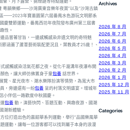
游園會、月下露營、猜燈謎等特點運動。
Archives
 粵韻樂鄉——沙灣廣東音樂年夜賞”以及“沙灣古鎮
區——2023年寶墨園第六屆番禺水色游玩文明節系
中秋國慶雙節運動，番禺西坊年夜院發布廣州第三屆書
2026 年 8 月
趣性。
2026 年 7 月
一邊品嘗著甘旨，一邊感觸感染非遺文明的奇特魅
2026 年 6 月
術節涵蓋了蘆葦藝術裝配更況且，葉教員才25歲！、
2026 年 5 月
2026 年 4 月
2026 年 3 月
沉醉式感觸感染活氣花都之夜。從化千瀧溝年夜瀑布開
2026 年 2 月
顏色，讓大師仿佛置身于童
包養
話世界。
2026 年 1 月
術展覽、星光夜市、潮水樂隊扮演等情勢，為寬大市
2025 年 12 月
員，旁邊還有一紛
包養
呈的村落文明盛宴。增城年
2025 年 11 月
伴侶小伴侶一路歡度中秋國慶。
題運
包養
動，演藝快閃、答題互動、興趣夜游、國潮
國潮新體驗。
Categories
全方位打造出色的嘉韶華系列運動，舉行“品國樂風華
”主題運動，讓每一位游客都可以找到屬于本身的浪漫