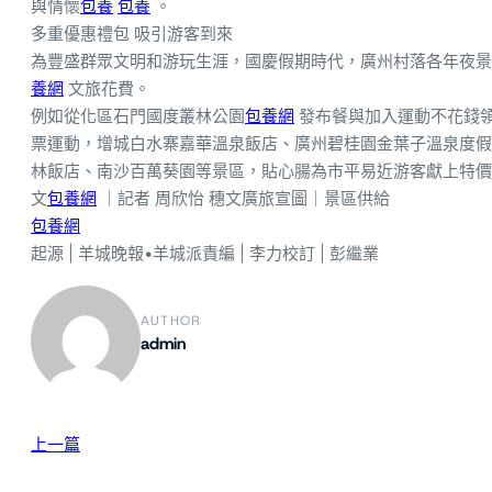
與情懷
包養
包養
。
多重優惠禮包 吸引游客到來
為豐盛群眾文明和游玩生涯，國慶假期時代，廣州村落各年夜景
養網
文旅花費。
例如從化區石門國度叢林公園
包養網
發布餐與加入運動不花錢
票運動，增城白水寨嘉華溫泉飯店、廣州碧桂園金葉子溫泉度假
林飯店、南沙百萬葵園等景區，貼心腸為市平易近游客獻上特價
文
包養網
｜記者 周欣怡 穗文廣旅宣圖｜景區供給
包養網
起源 | 羊城晚報•羊城派責編 | 李力校訂 | 彭繼業
AUTHOR
admin
上一篇