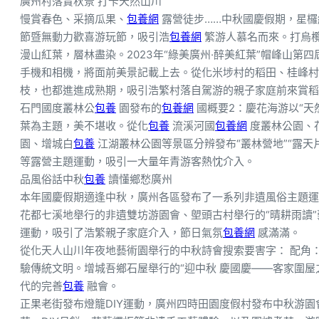
廣州村落賞秋景 打卡天然山川
慢賞春色、采摘瓜果、
包養網
露營徒步……中秋國慶假期，星欏
節暨無動力歡喜游玩節，吸引浩
包養網
繁游人慕名而來。打烏
漫山紅葉，層林盡染。2023年“綠美廣州·醉美紅葉”帽峰山
手機和相機，將面前美景記載上去。從化米埗村的稻田、桂峰村
枝，也都進進成熟期，吸引浩繁村落自駕游的親子家庭前來賞稻
石門國度叢林公
包養
園發布的
包養網
國概要2：慶花海游以“天然
葉為主題，美不堪收。從化
包養
流溪河國
包養網
度叢林公園、
園、增城白
包養
江湖叢林公園等景區分辨發布“叢林營地”“露天片
等露營主題運動，吸引一大量年青游客熱忱介入。
品風俗話中秋
包養
讀懂鄉愁廣州
本年國慶假期適逢中秋，廣州各區發布了一系列非遺風俗主題運
花都七溪地舉行的非遺雙坊游園會、塱頭古村舉行的“晴耕雨讀”
運動，吸引了浩繁親子家庭介入，節日氣氛
包養網
感滿滿。
從化天人山川年夜地藝術園舉行的中秋詩會搜索要害字： 配角
驗傳統文明。增城吾鄉石屋舉行的“迎中秋 慶國慶——客家圍屋
代的完善
包養
融會。
正果老街發布燈籠DIY運動，廣州四時田園度假村發布中秋游