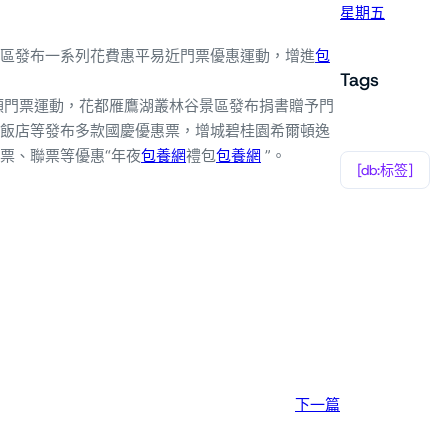
星期五
區發布一系列花費惠平易近門票優惠運動，增進
包
Tags
領門票運動，花都雁鷹湖叢林谷景區發布捐書贈予門
飯店等發布多款國慶優惠票，增城碧桂園希爾頓逸
票、聯票等優惠“年夜
包養網
禮包
包養網
”。
[db:标签]
下一篇