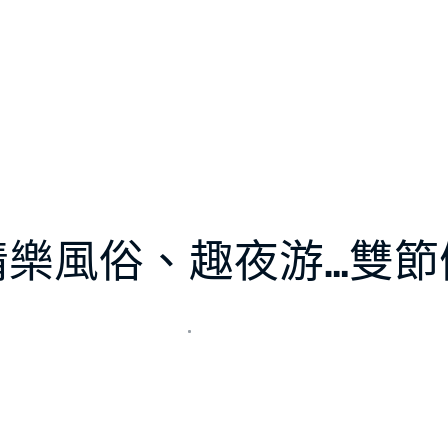
情樂風俗、趣夜游…雙節