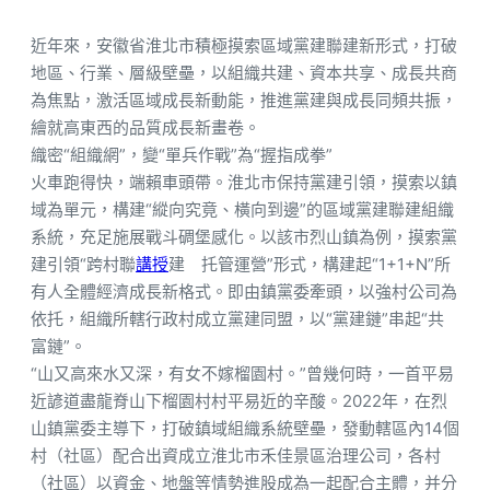
近年來，安徽省淮北市積極摸索區域黨建聯建新形式，打破
地區、行業、層級壁壘，以組織共建、資本共享、成長共商
為焦點，激活區域成長新動能，推進黨建與成長同頻共振，
繪就高東西的品質成長新畫卷。
織密“組織網”，變“單兵作戰”為“握指成拳”
火車跑得快，端賴車頭帶。淮北市保持黨建引領，摸索以鎮
域為單元，構建“縱向究竟、橫向到邊”的區域黨建聯建組織
系統，充足施展戰斗碉堡感化。以該市烈山鎮為例，摸索黨
建引領“跨村聯
講授
建 托管運營”形式，構建起“1+1+N”所
有人全體經濟成長新格式。即由鎮黨委牽頭，以強村公司為
依托，組織所轄行政村成立黨建同盟，以“黨建鏈”串起“共
富鏈”。
“山又高來水又深，有女不嫁榴園村。”曾幾何時，一首平易
近諺道盡龍脊山下榴園村村平易近的辛酸。2022年，在烈
山鎮黨委主導下，打破鎮域組織系統壁壘，發動轄區內14個
村（社區）配合出資成立淮北市禾佳景區治理公司，各村
（社區）以資金、地盤等情勢進股成為一起配合主體，并分