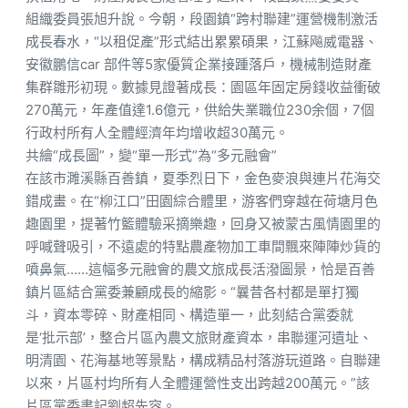
組織委員張旭升說。今朝，段園鎮“跨村聯建”運營機制激活
成長春水，“以租促產”形式結出累累碩果，江蘇飚威電器、
安徽鵬信car 部件等5家優質企業接踵落戶，機械制造財產
集群雛形初現。數據見證著成長：園區年固定房錢收益衝破
270萬元，年產值達1.6億元，供給失業職位230余個，7個
行政村所有人全體經濟年均增收超30萬元。
共繪“成長圖”，變“單一形式”為“多元融會”
在該市濉溪縣百善鎮，夏季烈日下，金色麥浪與連片花海交
錯成畫。在“柳江口”田園綜合體里，游客們穿越在荷塘月色
趣園里，提著竹籃體驗采摘樂趣，回身又被蒙古風情園里的
呼喊聲吸引，不遠處的特點農產物加工車間飄來陣陣炒貨的
噴鼻氣……這幅多元融會的農文旅成長活潑圖景，恰是百善
鎮片區結合黨委兼顧成長的縮影。“曩昔各村都是單打獨
斗，資本零碎、財產相同、構造單一，此刻結合黨委就
是‘批示部’，整合片區內農文旅財產資本，串聯運河遺址、
明清園、花海基地等景點，構成精品村落游玩道路。自聯建
以來，片區村均所有人全體運營性支出跨越200萬元。”該
片區黨委書記劉超先容。