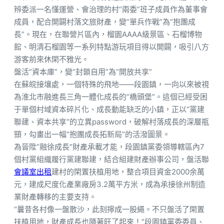
辨委派一名懂運營、會治理的村“兩委”班子成員作為董事會
成員，配合開闢村落文旅財產，變“單兵作戰”為“抱團成
長”。現在，在聯營片區內，榴園AAAA級景區、石榴博物
館、明清石榴園等一系列特點游玩項目得以開闢，吸引八方
游客前來休閑不雅光。
盤活“資本庫”，變“封鎖自用”為“開放共享”
在蘇皖接壤處，一個特殊的飛地——段園鎮，一向以來被視
為淮北市融進長三角一體化成長的“橋頭堡”。這個已經受困
于單個村域資本碎片化、成長動能缺乏的小鎮，正以“黨建
聯建、資本共享”的立異password，破解村落成長的深層瓶
頸，勾畫出一幅“抱團成長拓新局”的活潑圖景。
為晉陞“融徐成長”財產承載才能，段園鎮黨委領導轄區內7
個村黨組織履行黨建聯建，結合組建財產辦事公司，盤活聯
會議室出租
建村的閑置扶植用地，整合項目資金2000余萬
元，建成尺度化產業廠房3.2萬平方米，成為承接徐州制造
業財產轉移的主要支持。
“曩昔各村像一盤散沙，此刻擰成一股繩。不只盤活了閑置
扶植用地，財產成長也隨著旺了起來！”段園鎮黨委委員、