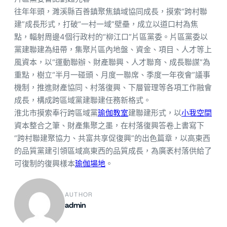
往年年頭，濉溪縣百善鎮聚焦鎮域協同成長，摸索“跨村聯
建”成長形式，打破“一村一域”壁壘，成立以道口村為焦
點，輻射周邊4個行政村的“柳江口”片區黨委。片區黨委以
黨建聯建為紐帶，集聚片區內地盤、資金、項目、人才等上
風資本，以“運動聯辦、財產聯興、人才聯育、成長聯謀”為
重點，樹立“半月一碰頭、月度一聯席、季度一年夜會”議事
機制，推進財產協同、村落復興、下層管理等各項工作融會
成長，構成跨區域黨建聯建任務新格式。
淮北市摸索奉行跨區域黨
瑜伽教室
建聯建形式，以
小我空間
資本整合之筆、財產集聚之墨，在村落復興答卷上書寫下
“跨村聯建聚協力、共富共享促復興”的出色篇章，以高東西
的品質黨建引領區域高東西的品質成長，為廣袤村落供給了
可復制的復興樣本
瑜伽場地
。
AUTHOR
admin