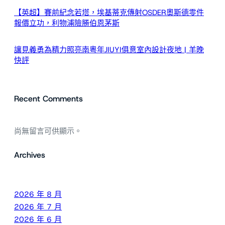
【英超】賽前紀念若塔，埃基蒂克傳射OSDER奧斯德零件
報價立功，利物浦險勝伯恩茅斯
讓見義勇為精力照亮南粵年JIUYI俱意室內設計夜地 | 羊晚
快評
Recent Comments
尚無留言可供顯示。
Archives
2026 年 8 月
2026 年 7 月
2026 年 6 月