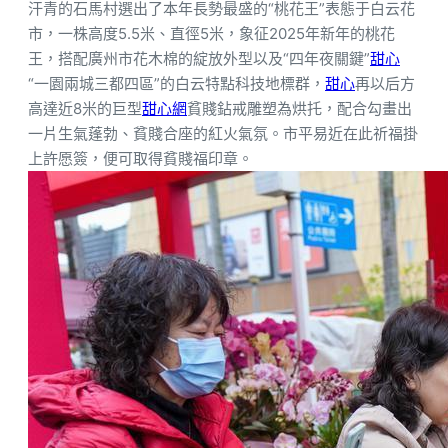
汗青的石馬村選出了本年長勢最盛的“桃花王”表態于白云花
市，一株高度5.5米、直徑5米，象征2025年新年的桃花
王，搭配廣州市花木棉的綻放外型以及“四年夜關鍵”
甜心
“一園兩城三都四區”的白云特點科技地標群，
甜心
再以后方
高達近8米的巨型
甜心網
貧賤鉆戒雕塑為烘托，配合勾畫出
一片生氣蓬勃、貧賤合座的紅火氣氛。市平易近在此祈福掛
上許愿簽，便可取得貧賤福印章。