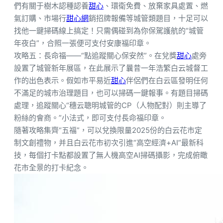
們有關于樹木認種認養
甜心
、環衛免費、放棄家具處置、燃
氣訂購、市場行
甜心網
銷招牌報備等城管類題目，十足可以
找他一鍵掃碼線上搞定！只需偶碰到為你保駕護航的“城管
年夜白”，合照一張便可支付安康福印章。
攻略五：長命福——“點追蹤關心保安然”。在兌獎
甜心
處旁
設置了城管新年展區，在此展示了曩昔一年浩繁白云城督工
作的出色表示。假如市平易近
甜心
伴侶們在白云區發明任何
不滿足的城市治理題目，也可以掃碼一鍵報事。有題目掃碼
處理，追蹤關心“穗云聰明城管的CP（人物配對）則主導了
粉絲的會商。”小法式，即可支付長命福印章。
隨著攻略集齊“五福”，可以兌換限量2025份的白云花市定
制文創禮物，并且白云花市初次引進“高空經濟+AI”最新科
技，每個打卡點都設置了無人機高空AI掃碼攝影，完成俯瞰
花市全景的打卡紀念。