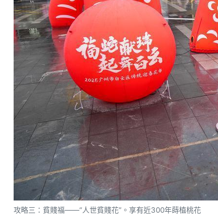
攻略三：貧賤福——“人世貧賤花”。享有近300年蒔植桃花