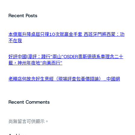
尋
Recent Posts
本億嵐升降桌屆只撲10次就贏金手套 西班牙門將西蒙：功
不在我
好評中國|漫評：踐行“兩山”OSDER奧斯德德系車理念二十
載，神州年夜地“向美而行”
老糧店何故念好生意經（現場評查包養價錢論）_中國網
Recent Comments
尚無留言可供顯示。