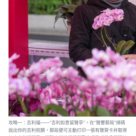
攻略一：吉利福——“吉利如意留聲亭”。在“聲響郵局”掃碼
說出你的吉利祝願，郵局便可主動打印一張有聲賀卡并取得