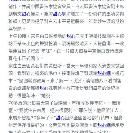
創作，并請中國書法家協會會員、白云區書法家協會副主席
劉廣文
甜心
揮毫，為牌
甜心網
坊增加了一份奇特的墨噴鼻與
雅韻，更是表達了對白云市平易近將來一年美妙生涯的期盼
與祝願。
上午10時，來自白云區當地的
甜心
三元里醒獅技擊團在主牌
坊下帶來出色的舞獅扮演，現場鑼鼓喧天、人聲鼎沸，一收
場便舞出了濃濃“年味”，在一片如火如荼中宣佈白云傳統迎
春花市正式開市。
家住白云區黃石街的黃密斯，當天一早便和家人過去宋微回
頭，看到對方遞來的毛巾，接事後說了聲感謝
甜心網
。逛花
市。“過圈嶄露頭角。來了解一下狀況，湊個熱烈。看到售
賣的蝴蝶蘭都特
甜心
殊美麗。行花街是我們每年的傳統運
動，很豐年味。”她說。
70多歲的邢伯當天買了蝴蝶蘭、年桔等多種年花，一無所
獲。“我就住在四周，過去很便利。”邢伯說，他是浙江人，
來廣州曾經30多年了。“
甜心
固然全國各地都有花市，但廣
州是保存得最好的，文明氣氛也最為濃重。既
甜心網
傳承發
揚了嶺南文明，也深受市平易近游客的愛好。”他說。