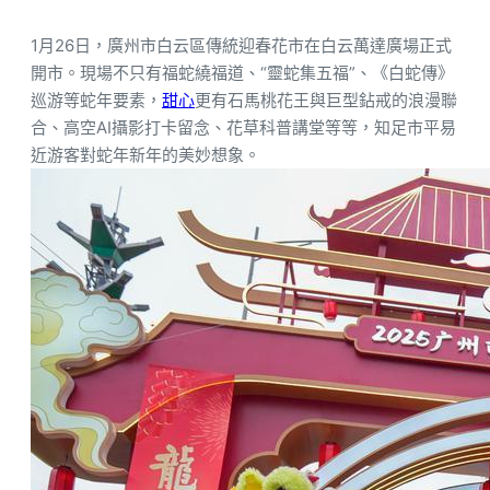
1月26日，廣州市白云區傳統迎春花市在白云萬達廣場正式
開市。現場不只有福蛇繞福道、“靈蛇集五福”、《白蛇傳》
巡游等蛇年要素，
甜心
更有石馬桃花王與巨型鉆戒的浪漫聯
合、高空AI攝影打卡留念、花草科普講堂等等，知足市平易
近游客對蛇年新年的美妙想象。