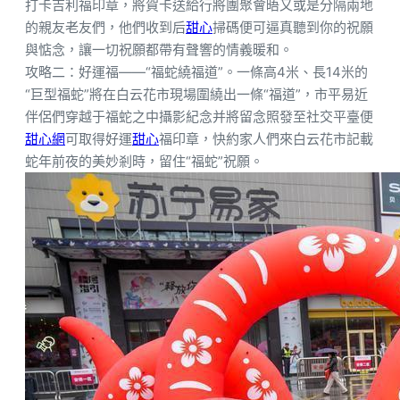
打卡吉利福印章，將賀卡送給行將團聚會晤又或是分隔兩地
的親友老友們，他們收到后
甜心
掃碼便可逼真聽到你的祝願
與惦念，讓一切祝願都帶有聲響的情義暖和。
攻略二：好運福——“福蛇繞福道”。一條高4米、長14米的
“巨型福蛇”將在白云花市現場圍繞出一條“福道”，市平易近
伴侶們穿越于福蛇之中攝影紀念并將留念照發至社交平臺便
甜心網
可取得好運
甜心
福印章，快約家人們來白云花市記載
蛇年前夜的美妙剎時，留住“福蛇”祝願。