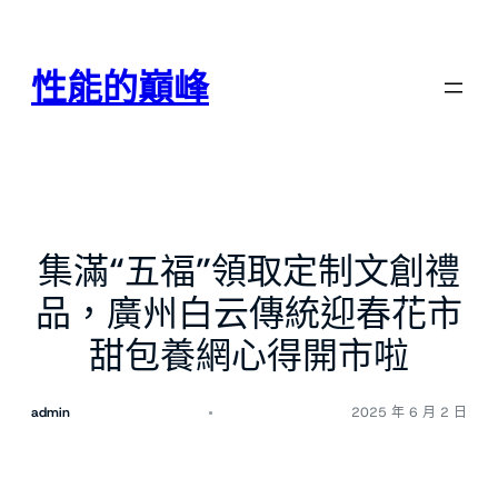
跳
至
主
性能的巔峰
要
內
容
集滿“五福”領取定制文創禮
品，廣州白云傳統迎春花市
甜包養網心得開市啦
admin
2025 年 6 月 2 日