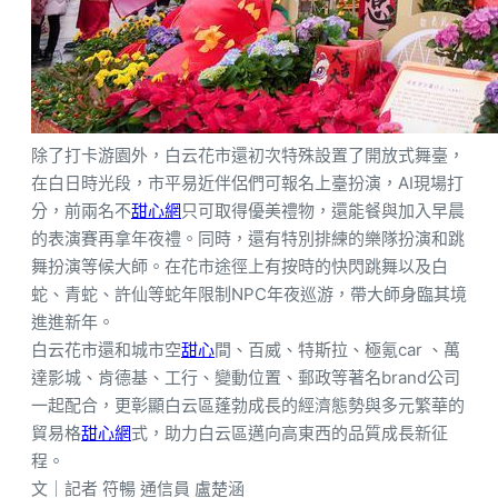
除了打卡游園外，白云花市還初次特殊設置了開放式舞臺，
在白日時光段，市平易近伴侶們可報名上臺扮演，AI現場打
分，前兩名不
甜心網
只可取得優美禮物，還能餐與加入早晨
的表演賽再拿年夜禮。同時，還有特別排練的樂隊扮演和跳
舞扮演等候大師。在花市途徑上有按時的快閃跳舞以及白
蛇、青蛇、許仙等蛇年限制NPC年夜巡游，帶大師身臨其境
進進新年。
白云花市還和城市空
甜心
間、百威、特斯拉、極氪car 、萬
達影城、肯德基、工行、變動位置、郵政等著名brand公司
一起配合，更彰顯白云區蓬勃成長的經濟態勢與多元繁華的
貿易格
甜心網
式，助力白云區邁向高東西的品質成長新征
程。
文｜記者 符暢 通信員 盧楚涵