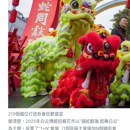
210個檔位打造新春狂歡盛宴
據清楚，2025年白云傳統迎春花市以“福蛇獻瑞 起舞白云”
為主題，設置了“1+N”會場（1個區級主會場加N個鎮街會