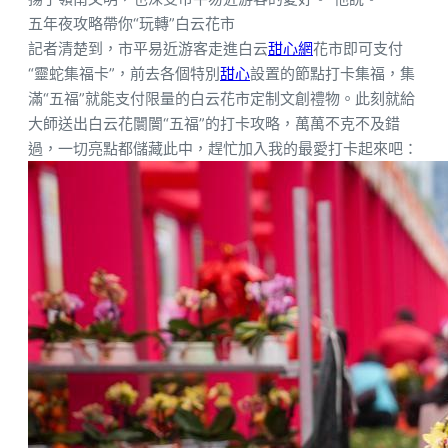
五年夜攻略帶你“玩轉”白云花市
記者清楚到，市平易近游客走進白云
甜心網
花市即可支付
“靈蛇集福卡”，前去各個特別
甜心
設置的節點打卡集福，集
滿“五福”就能支付限量的白云花市定制文創禮物。此刻就給
大師送出白云花闤闠“五福”的打卡攻略，萬萬不克不及錯
過，一切亮點都儲藏此中，趕忙加入我的最愛打卡起來吧：