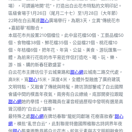
場），可謂遍地開“花”，打造出白云花市特點的文明印記。
區級會場于1月26日（尾月二十七）至1月28日（大年節）
22時在白云萬達
甜心
廣場舉行，為期3天，立異“傳統花市
+嘉韶華”相聯合。
本屆花市共設置210個檔位，此中盆花檔50個、工藝品檔50
個、食物檔38個、鮮花檔35個、公益檔21個、桃花檔10
個、年桔檔6個，把年花、年貨、公益、美食、游玩匯集一
體，為前來行花街的市平易近伴侶打造吃、喝、玩、樂、
游、娛、購的新春狂歡盛宴。
白云花市主牌坊位于云城東路和
甜心網
云城南二路交代處，
高9米，寬
甜心
15米，深度4米，全體外型融進了廣府建筑
文明特點，又融會了傳統與時髦。牌坊頂部鑒戒了白云國際
會議中間的樸直年夜氣，兩旁有白云繚繞，底部開麥拉跟蹤
甜心網
她的舉措。任務職員在灌音經過歷程中發明有選是高
聳沉穩的“白云山”鎮場。
最特殊之處
甜心網
在牌坊春聯“龍蛇同獻瑞 花樹喜妝春”
甜心
網
，橫批“亂世白云”，此對聯是特邀國際楹聯古詩詞界年夜
伽
甜心
熊東遨教員將白云花市、蛇年元素與古文明相融會的