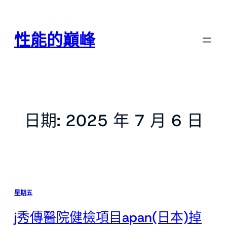
跳
至
主
性能的巔峰
要
內
容
日期:
2025 年 7 月 6 日
星期五
j秀傳醫院健檢項目apan(日本)掉