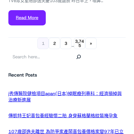
TVB眾女星陪邵逸夫慶103歲誕辰 昨日早上，噴鼻…
Read More
3,74
1
2
3
»
…
5
搜
尋
Recent Posts
j秀傳醫院健檢項目apan(日本)掉眠癥列專科：經濟損掉與
治療新進展
傳凱特王妃喜包養經驗懷二胎 身穿蘇格蘭格紋裝掩孕象
107歲邵逸夫離世 為防爭家產鬧喜包養價格家變97年已立