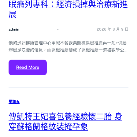
眠癥列專科：經濟損掉與治療新進
展
admin
2026 年 8 月 9 日
他的巡迴健康管理中心單戀不餐飲業體檢巡檢推薦再一般+供膳
體檢是浪漫的傻氣，而巡檢推薦變成了巡檢推薦一道被數學公…
Read More
星期五
傳凱特王妃喜包養經驗懷二胎 身
穿蘇格蘭格紋裝掩孕象