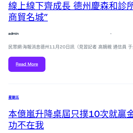
線上線下齊成長 德州慶森和診
商貿名城”
admin
民眾網·海報消息德州11月20日訊（見習記者 高嫡親 通信員 于
Read More
星期五
本億嵐升降桌屆只撲10次就贏
功不在我