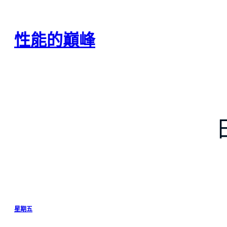
跳
至
主
性能的巔峰
要
內
容
星期五