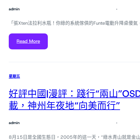
admin
「張Xten法拉利水瓶！你綠的系統傢俱的Funte電動升降桌傻
Read More
星期五
好評中國|漫評：踐行“兩山”OS
載，神州年夜地“向美而行”
admin
8月15日是全國生態日，2005年的這一天，“綠水青山就是