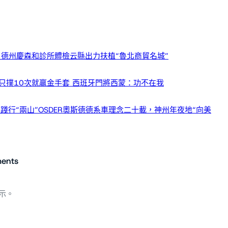
 德州慶森和診所體檢云縣出力扶植“魯北商貿名城”
只撲10次就贏金手套 西班牙門將西蒙：功不在我
踐行“兩山”OSDER奧斯德德系車理念二十載，神州年夜地“向美
ents
示。