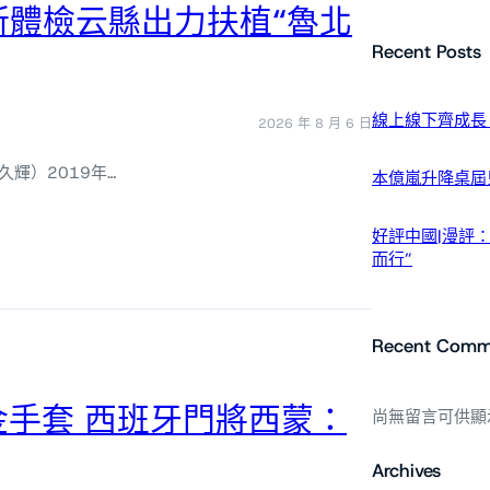
所體檢云縣出力扶植“魯北
Recent Posts
線上線下齊成長
2026 年 8 月 6 日
久輝）2019年…
本億嵐升降桌屆
好評中國|漫評：
而行”
Recent Comm
金手套 西班牙門將西蒙：
尚無留言可供顯
Archives