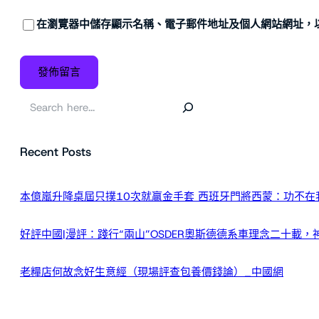
在
瀏覽器
中儲存顯示名稱、電子郵件地址及個人網站網址，
搜
尋
Recent Posts
本億嵐升降桌屆只撲10次就贏金手套 西班牙門將西蒙：功不在
好評中國|漫評：踐行“兩山”OSDER奧斯德德系車理念二十載，
老糧店何故念好生意經（現場評查包養價錢論）_中國網