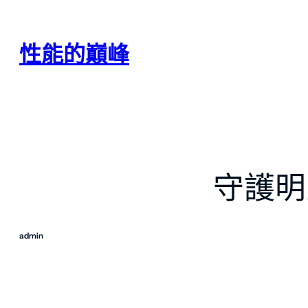
跳
至
主
性能的巔峰
要
內
容
守護明
admin