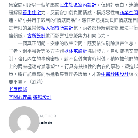
集空間可所以一個解壓閥
民生社區室內設計
，但研討表白，連續
緩解壓
養生住宅
力，反而會加劇負面情感，構成惡性輪
商業空間
造、縮小并用于取利的“情感商品”。聽任歹意挑動負面情感題目
是無限的單戀傻
私人招待所設計
氣，兩者都極端到讓她無法平衡
信賴感，
會所設計
進而影響社會凝集力和向心力。
一個真正明朗、安康的收集空間，既要依法剔除無害信息，
子者、網平易近等多方主體
退休宅設計
協同發力，自動擁抱安康
制，強化內在的事務審核，對不良偏向實時糾偏，積極推他們的
上的兩座極端背景雕塑**。行具有扶植性的內在的事務，塑造
策，將正能量導向融進收集管理各環節，才幹
中醫診所設計
讓收
要平臺。（劉莉）
老屋翻新
空間心理學
遊艇設計
AUTHOR
admin