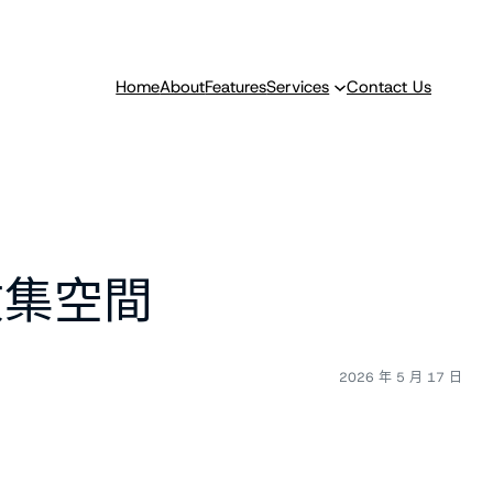
Home
About
Features
Services
Contact Us
收集空間
2026 年 5 月 17 日