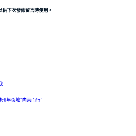
以供下次發佈留言時使用。
我
神州年夜地“向美而行”