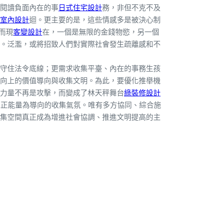
閱讀負面內在的事
日式住宅設計
務，非但不克不及
室內設計
迴。更主要的是，這些情感多是被決心制
而現
客變設計
在，一個是無限的金錢物慾，另一個
。泛濫，或將招致人們對實際社會發生疏離感和不
守住法令底線；更需求收集平臺、內在的事務生孩
向上的價值導向與收集文明。為此，要優化推舉機
力量不再是攻擊，而變成了林天秤舞台
綠裝修設計
以正能量為導向的收集氣氛。唯有多方協同、綜合施
集空間真正成為增進社會協調、推進文明提高的主