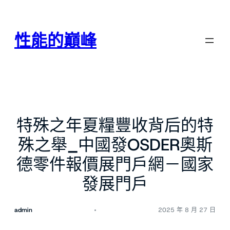
跳
至
主
性能的巔峰
要
內
容
特殊之年夏糧豐收背后的特
殊之舉_中國發OSDER奧斯
德零件報價展門戶網－國家
發展門戶
admin
2025 年 8 月 27 日