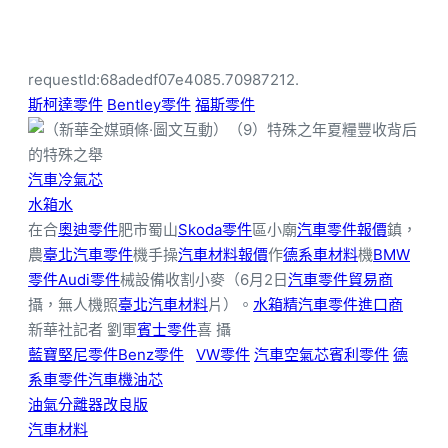
requestId:68adedf07e4085.70987212.
斯柯達零件
Bentley零件
福斯零件
汽車冷氣芯
水箱水
在合
奧迪零件
肥市蜀山
Skoda零件
區小廟
汽車零件報價
鎮，
農
臺北汽車零件
機手操
汽車材料報價
作
德系車材料
機
BMW
零件
Audi零件
械設備收割小麥（6月2日
汽車零件貿易商
攝，無人機照
臺北汽車材料
片）。
水箱精
汽車零件進口商
新華社記者 劉軍
賓士零件
喜 攝
藍寶堅尼零件
Benz零件
VW零件
汽車空氣芯
賓利零件
德
系車零件
汽車機油芯
油氣分離器改良版
汽車材料