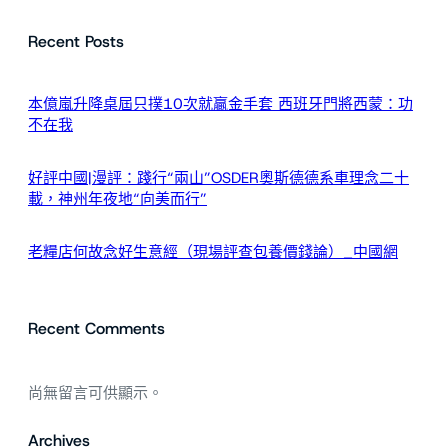
Recent Posts
本億嵐升降桌屆只撲10次就贏金手套 西班牙門將西蒙：功
不在我
好評中國|漫評：踐行“兩山”OSDER奧斯德德系車理念二十
載，神州年夜地“向美而行”
老糧店何故念好生意經（現場評查包養價錢論）_中國網
Recent Comments
尚無留言可供顯示。
Archives